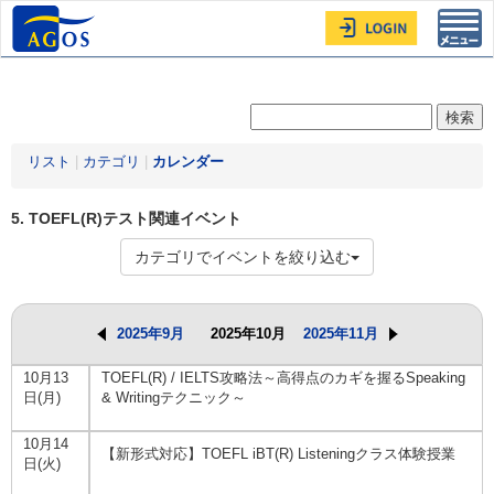
Toggl
navig
リスト
|
カテゴリ
|
カレンダー
5. TOEFL(R)テスト関連イベント
カテゴリでイベントを絞り込む
2025年9月
2025年10月
2025年11月
10月13
TOEFL(R) / IELTS攻略法～高得点のカギを握るSpeaking
日(月)
& Writingテクニック～
10月14
【新形式対応】TOEFL iBT(R) Listeningクラス体験授業
日(火)