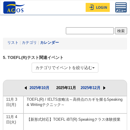
Toggl
navig
リスト
|
カテゴリ
|
カレンダー
5. TOEFL(R)テスト関連イベント
カテゴリでイベントを絞り込む
2025年10月
2025年11月
2025年12月
11月 3
TOEFL(R) / IELTS攻略法～高得点のカギを握るSpeaking
日(月)
& Writingテクニック～
11月 4
【新形式対応】TOEFL iBT(R) Speakingクラス体験授業
日(火)