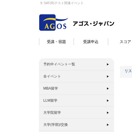
9. SAT(R)テスト関連イベント
受講・宿題
受講申込
スコア
予約中イベント一覧
リス
全イベント
MBA留学
LLM留学
大学院留学
大学(学部)/交換