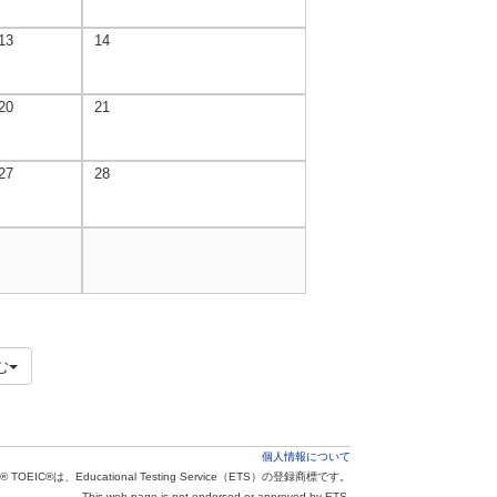
13
14
20
21
27
28
む
個人情報について
® TOEIC®は、Educational Testing Service（ETS）の登録商標です。
This web page is not endorsed or approved by ETS.