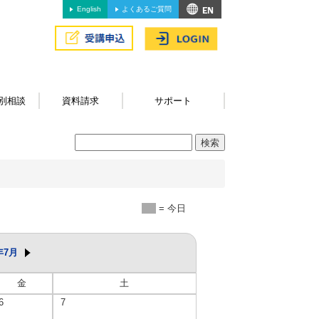
English
よくあるご質問
別相談
資料請求
サポート
= 今日
年7月
金
土
6
7