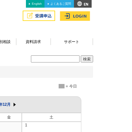
English
よくあるご質問
別相談
資料請求
サポート
= 今日
5年12月
金
土
1