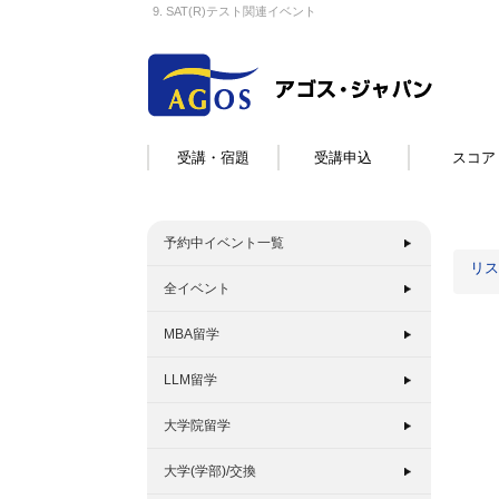
9. SAT(R)テスト関連イベント
受講・宿題
受講申込
スコア
予約中イベント一覧
リス
全イベント
MBA留学
LLM留学
大学院留学
大学(学部)/交換