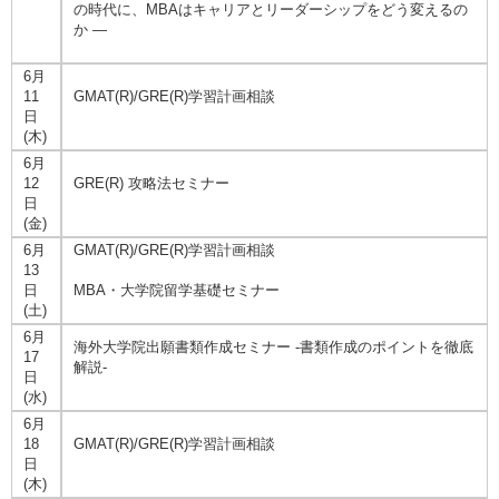
の時代に、MBAはキャリアとリーダーシップをどう変えるの
か ―
6月
11
GMAT(R)/GRE(R)学習計画相談
日
(木)
6月
12
GRE(R) 攻略法セミナー
日
(金)
6月
GMAT(R)/GRE(R)学習計画相談
13
日
MBA・大学院留学基礎セミナー
(土)
6月
海外大学院出願書類作成セミナー -書類作成のポイントを徹底
17
解説-
日
(水)
6月
18
GMAT(R)/GRE(R)学習計画相談
日
(木)