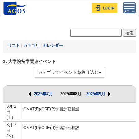
Toggl
navig
リスト
|
カテゴリ
|
カレンダー
3. 大学院留学関連イベント
カテゴリでイベントを絞り込む
2025年7月
2025年08月
2025年9月
8月 2
GMAT(R)/GRE(R)学習計画相談
日
(土)
8月 7
GMAT(R)/GRE(R)学習計画相談
日
(木)