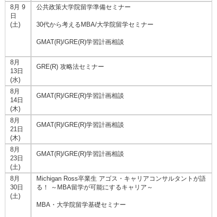
8月 9
公共政策大学院留学準備セミナー
日
(土)
30代から考えるMBA/大学院留学セミナー
GMAT(R)/GRE(R)学習計画相談
8月
GRE(R) 攻略法セミナー
13日
(水)
8月
GMAT(R)/GRE(R)学習計画相談
14日
(木)
8月
GMAT(R)/GRE(R)学習計画相談
21日
(木)
8月
GMAT(R)/GRE(R)学習計画相談
23日
(土)
8月
Michigan Ross卒業生 アゴス・キャリアコンサルタントが語
30日
る！ ～MBA留学が可能にするキャリア～
(土)
MBA・大学院留学基礎セミナー