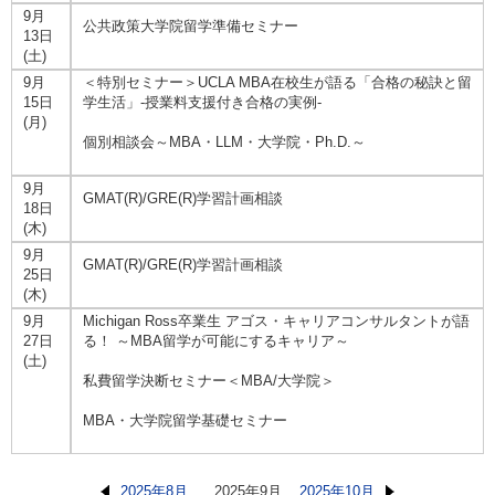
9月
公共政策大学院留学準備セミナー
13日
(土)
9月
＜特別セミナー＞UCLA MBA在校生が語る「合格の秘訣と留
15日
学生活」-授業料支援付き合格の実例-
(月)
個別相談会～MBA・LLM・大学院・Ph.D.～
9月
GMAT(R)/GRE(R)学習計画相談
18日
(木)
9月
GMAT(R)/GRE(R)学習計画相談
25日
(木)
9月
Michigan Ross卒業生 アゴス・キャリアコンサルタントが語
27日
る！ ～MBA留学が可能にするキャリア～
(土)
私費留学決断セミナー＜MBA/大学院＞
MBA・大学院留学基礎セミナー
2025年8月
2025年9月
2025年10月