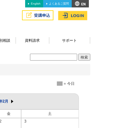
English
よくあるご質問
別相談
資料請求
サポート
= 今日
6年2月
金
土
2
3