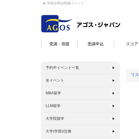
★ 学校説明会関連イベント
受講・宿題
受講申込
スコア
予約中イベント一覧
リス
全イベント
MBA留学
LLM留学
大学院留学
大学(学部)/交換