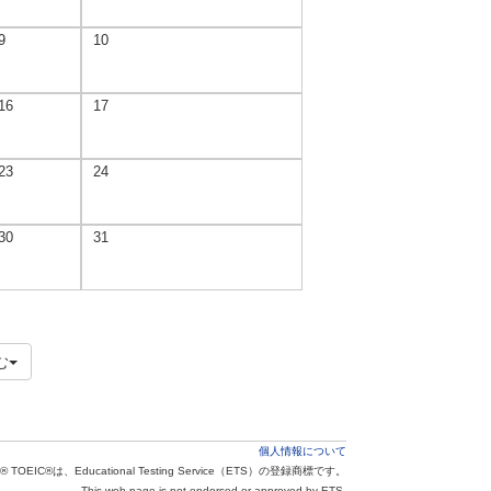
9
10
16
17
23
24
30
31
む
個人情報について
® TOEIC®は、Educational Testing Service（ETS）の登録商標です。
This web page is not endorsed or approved by ETS.