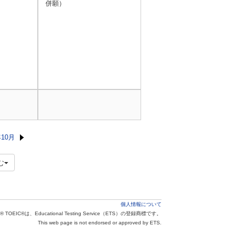
併願）
年10月
む
個人情報について
® TOEIC®は、Educational Testing Service（ETS）の登録商標です。
This web page is not endorsed or approved by ETS.