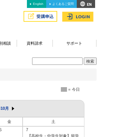
English
よくあるご質問
別相談
資料請求
サポート
= 今日
年10月
金
土
6
7
【高校生・中学生対象】留学