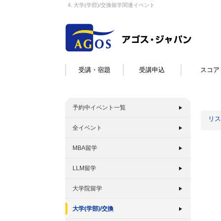
4. 大学(学部)/交換留学関連イベント
受講・宿題
受講申込
スコア
予約中イベント一覧
リス
全イベント
MBA留学
LLM留学
大学院留学
大学(学部)/交換