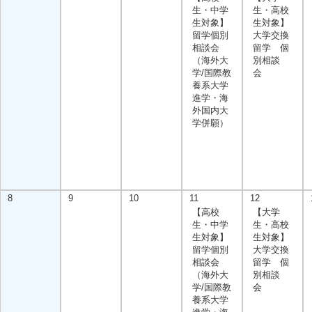
生・中学
生・高校
生対象】
生対象】
留学個別
大学交換
相談会
留学 個
（海外大
別相談
学/国際教
会
養系大学
進学・海
外国内大
学併願）
8
9
10
11
12
【高校
【大学
生・中学
生・高校
生対象】
生対象】
留学個別
大学交換
相談会
留学 個
（海外大
別相談
学/国際教
会
養系大学