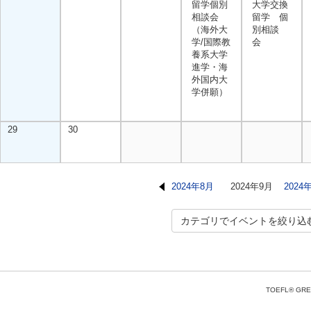
留学個別
大学交換
相談会
留学 個
（海外大
別相談
学/国際教
会
養系大学
進学・海
外国内大
学併願）
29
30
2024年8月
2024年9月
2024
カテゴリでイベントを絞り込
TOEFL® GRE