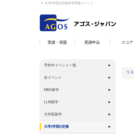
4. 大学(学部)/交換留学関連イベント
受講・宿題
受講申込
スコア
予約中イベント一覧
リス
全イベント
MBA留学
LLM留学
大学院留学
大学(学部)/交換