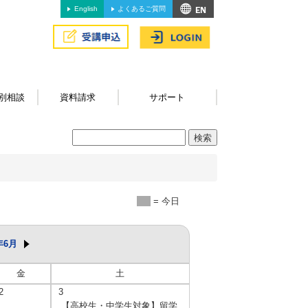
English
よくあるご質問
別相談
資料請求
サポート
= 今日
年6月
金
土
2
3
【高校生・中学生対象】留学