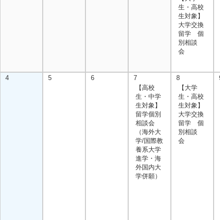
生・高校
生対象】
大学交換
留学 個
別相談
会
4
5
6
7
8
【高校
【大学
生・中学
生・高校
生対象】
生対象】
留学個別
大学交換
相談会
留学 個
（海外大
別相談
学/国際教
会
養系大学
進学・海
外国内大
学併願）