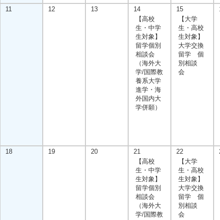
11
12
13
14
15
【高校
【大学
生・中学
生・高校
生対象】
生対象】
留学個別
大学交換
相談会
留学 個
（海外大
別相談
学/国際教
会
養系大学
進学・海
外国内大
学併願）
18
19
20
21
22
【高校
【大学
生・中学
生・高校
生対象】
生対象】
留学個別
大学交換
相談会
留学 個
（海外大
別相談
学/国際教
会