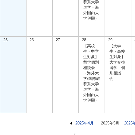
養系大学
進学・海
外国内大
学併願）
25
26
27
28
29
【高校
【大学
生・中学
生・高校
生対象】
生対象】
留学個別
大学交換
相談会
留学 個
（海外大
別相談
学/国際教
会
養系大学
進学・海
外国内大
学併願）
2025年4月
2025年5月
2025