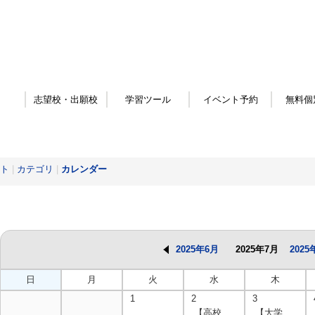
志望校・出願校
学習ツール
イベント予約
無料個
ト
|
カテゴリ
|
カレンダー
2025年6月
2025年7月
2025
日
月
火
水
木
1
2
3
【高校
【大学