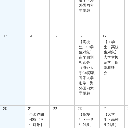
進学・海
外国内大
学併願）
13
14
15
16
17
【高校
【大学
生・中学
生・高校
生対象】
生対象】
留学個別
大学交換
相談会
留学 個
（海外大
別相談
学/国際教
会
養系大学
進学・海
外国内大
学併願）
20
21
22
23
24
※渋谷開
【高校
【大学
催※【学
生・中学
生・高校
生対象】
生対象】
生対象】