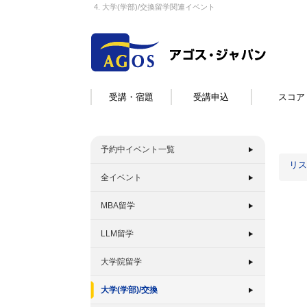
4. 大学(学部)/交換留学関連イベント
受講・宿題
受講申込
スコア
予約中イベント一覧
リス
全イベント
MBA留学
LLM留学
大学院留学
大学(学部)/交換