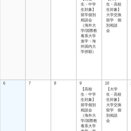
生・中学
生・高校
生対象】
生対象】
留学個別
大学交換
相談会
留学 個
（海外大
別相談
学/国際教
会
養系大学
進学・海
外国内大
学併願）
6
7
8
9
10
【高校
【大学
生・中学
生・高校
生対象】
生対象】
留学個別
大学交換
相談会
留学 個
（海外大
別相談
学/国際教
会
養系大学