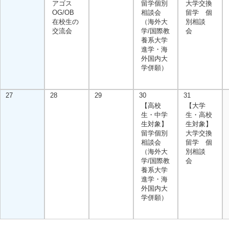
アゴス
留学個別
大学交換
OG/OB
相談会
留学 個
在校生の
（海外大
別相談
交流会
学/国際教
会
養系大学
進学・海
外国内大
学併願）
27
28
29
30
31
【高校
【大学
生・中学
生・高校
生対象】
生対象】
留学個別
大学交換
相談会
留学 個
（海外大
別相談
学/国際教
会
養系大学
進学・海
外国内大
学併願）