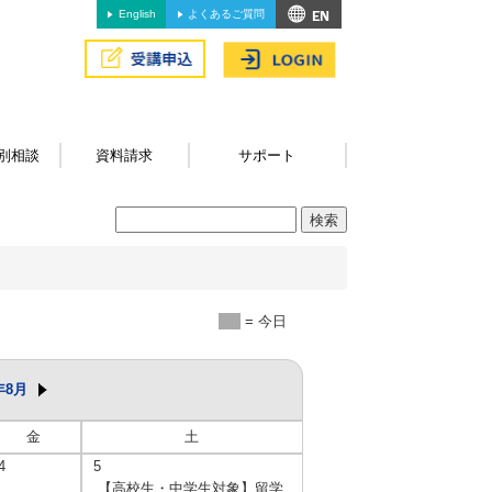
English
よくあるご質問
別相談
資料請求
サポート
= 今日
年8月
金
土
4
5
【高校生・中学生対象】留学