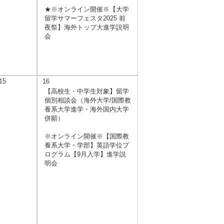
★※オンライン開催※【大学
留学サマーフェスタ2025 前
夜祭】海外トップ大進学説明
会
15
16
【高校生・中学生対象】留学
個別相談会（海外大学/国際教
養系大学進学・海外国内大学
併願）
※オンライン開催※【国際教
養系大学・学部】英語学位プ
ログラム【9月入学】進学説
明会