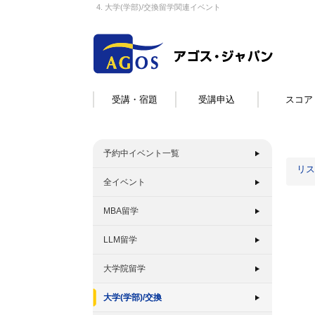
4. 大学(学部)/交換留学関連イベント
受講・宿題
受講申込
スコア
予約中イベント一覧
リス
全イベント
MBA留学
LLM留学
大学院留学
大学(学部)/交換