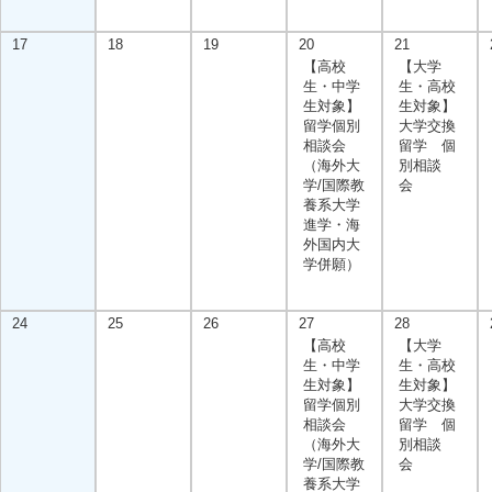
17
18
19
20
21
【高校
【大学
生・中学
生・高校
生対象】
生対象】
留学個別
大学交換
相談会
留学 個
（海外大
別相談
学/国際教
会
養系大学
進学・海
外国内大
学併願）
24
25
26
27
28
【高校
【大学
生・中学
生・高校
生対象】
生対象】
留学個別
大学交換
相談会
留学 個
（海外大
別相談
学/国際教
会
養系大学