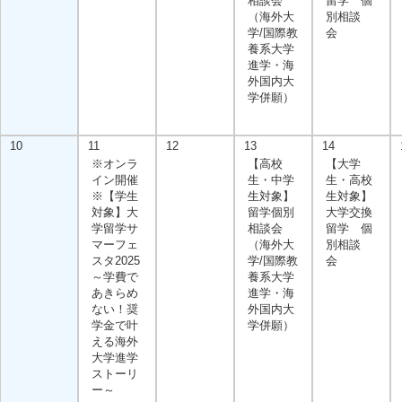
相談会
留学 個
（海外大
別相談
学/国際教
会
養系大学
進学・海
外国内大
学併願）
10
11
12
13
14
※オンラ
【高校
【大学
イン開催
生・中学
生・高校
※【学生
生対象】
生対象】
対象】大
留学個別
大学交換
学留学サ
相談会
留学 個
マーフェ
（海外大
別相談
スタ2025
学/国際教
会
～学費で
養系大学
あきらめ
進学・海
ない！奨
外国内大
学金で叶
学併願）
える海外
大学進学
ストーリ
ー～