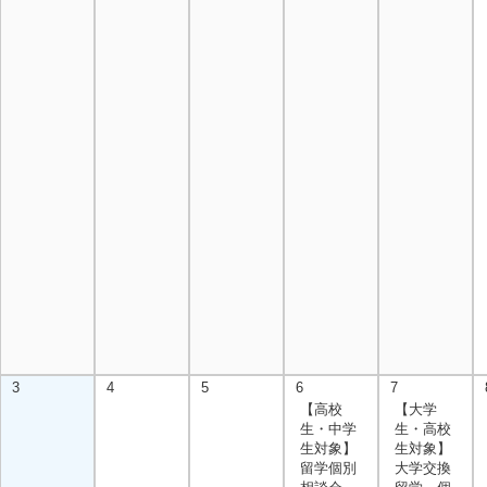
3
4
5
6
7
【高校
【大学
生・中学
生・高校
生対象】
生対象】
留学個別
大学交換