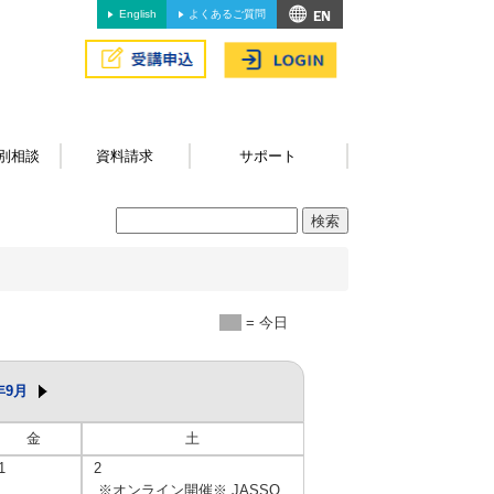
English
よくあるご質問
別相談
資料請求
サポート
= 今日
年9月
金
土
1
2
※オンライン開催※ JASSO