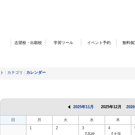
志望校・出願校
学習ツール
イベント予約
無料個
ト
|
カテゴリ
|
カレンダー
2025年11月
2025年12月
202
日
月
火
水
木
1
2
3
4
【高校
【大学