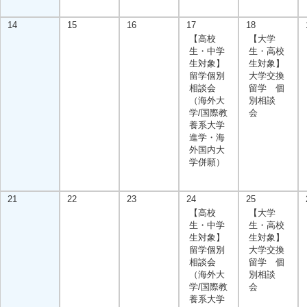
14
15
16
17
18
【高校
【大学
生・中学
生・高校
生対象】
生対象】
留学個別
大学交換
相談会
留学 個
（海外大
別相談
学/国際教
会
養系大学
進学・海
外国内大
学併願）
21
22
23
24
25
【高校
【大学
生・中学
生・高校
生対象】
生対象】
留学個別
大学交換
相談会
留学 個
（海外大
別相談
学/国際教
会
養系大学