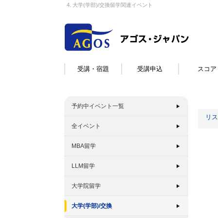
4. 大学(学部)/交換留学関連イベント
受講・宿題
受講申込
スコア
予約中イベント一覧
リス
全イベント
MBA留学
LLM留学
大学院留学
大学(学部)/交換