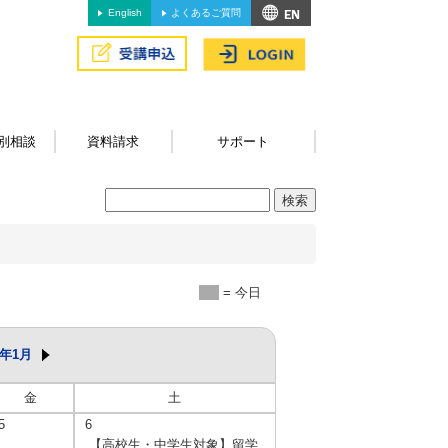
English
よくあるご質問
別相談
資料請求
サポート
= 今日
6年1月
金
土
5
6
【高校生・中学生対象】留学