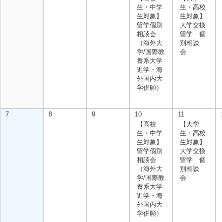
生・中学
生・高校
生対象】
生対象】
留学個別
大学交換
相談会
留学 個
（海外大
別相談
学/国際教
会
養系大学
進学・海
外国内大
学併願）
7
8
9
10
11
【高校
【大学
生・中学
生・高校
生対象】
生対象】
留学個別
大学交換
相談会
留学 個
（海外大
別相談
学/国際教
会
養系大学
進学・海
外国内大
学併願）