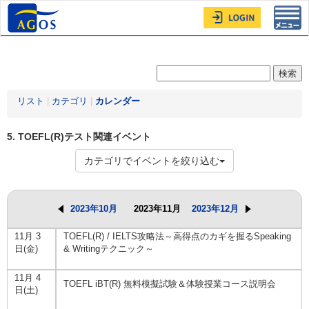
Toggl
navig
リスト
|
カテゴリ
|
カレンダー
5. TOEFL(R)テスト関連イベント
カテゴリでイベントを絞り込む
2023年10月
2023年11月
2023年12月
11月 3
TOEFL(R) / IELTS攻略法～高得点のカギを握るSpeaking
日(金)
& Writingテクニック～
11月 4
TOEFL iBT(R) 無料模擬試験＆体験授業コース説明会
日(土)