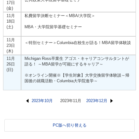
17日
(金)
11月
私費留学決断セミナー＜MBA/大学院＞
18日
(土)
MBA・大学院留学基礎セミナー
11月
＜特別セミナー＞Columbia在校生が語る！MBA留学体験談
23日
(木)
11月
Michigan Ross卒業生 アゴス・キャリアコンサルタントが
26日
語る！ ～MBA留学が可能にするキャリア～
(日)
※オンライン開催※【学生対象】大学交換留学体験談～帰
国後の就職活動・Columbia大学院進学～
2023年10月
2023年11月
2023年12月
PC版へ切り替える