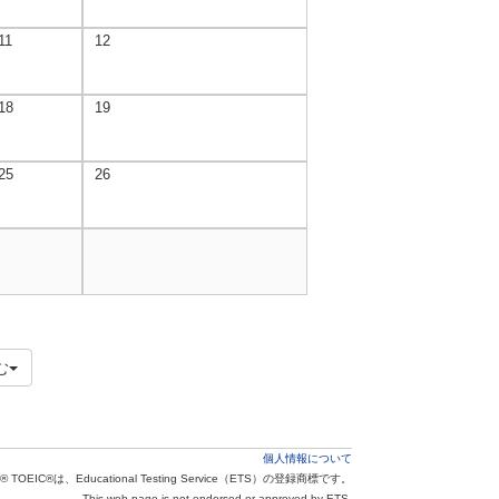
11
12
18
19
25
26
む
個人情報について
® TOEIC®は、Educational Testing Service（ETS）の登録商標です。
This web page is not endorsed or approved by ETS.