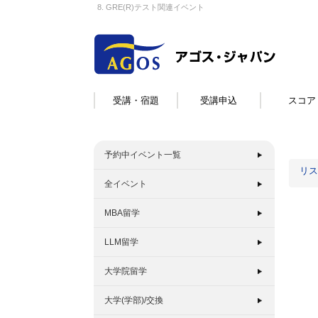
8. GRE(R)テスト関連イベント
受講・宿題
受講申込
スコア
予約中イベント一覧
リス
全イベント
MBA留学
LLM留学
大学院留学
大学(学部)/交換