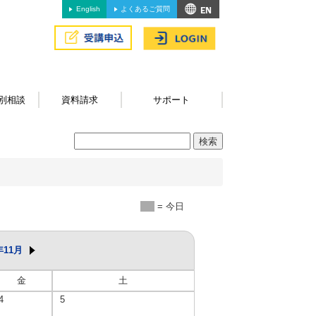
English
よくあるご質問
別相談
資料請求
サポート
= 今日
年11月
金
土
4
5