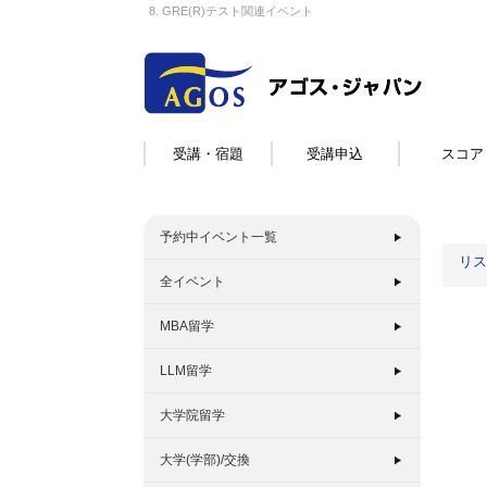
8. GRE(R)テスト関連イベント
受講・宿題
受講申込
スコア
予約中イベント一覧
リス
全イベント
MBA留学
LLM留学
大学院留学
大学(学部)/交換