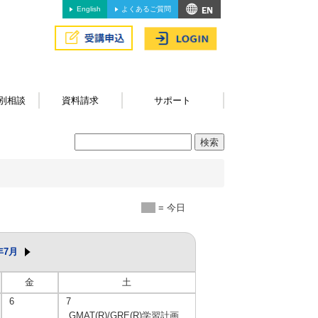
English
よくあるご質問
別相談
資料請求
サポート
= 今日
年7月
金
土
6
7
GMAT(R)/GRE(R)学習計画