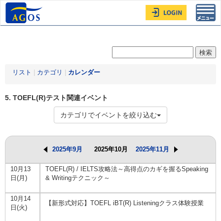
Toggl
navig
リスト
|
カテゴリ
|
カレンダー
5. TOEFL(R)テスト関連イベント
カテゴリでイベントを絞り込む
2025年9月
2025年10月
2025年11月
10月13
TOEFL(R) / IELTS攻略法～高得点のカギを握るSpeaking
日(月)
& Writingテクニック～
10月14
【新形式対応】TOEFL iBT(R) Listeningクラス体験授業
日(火)