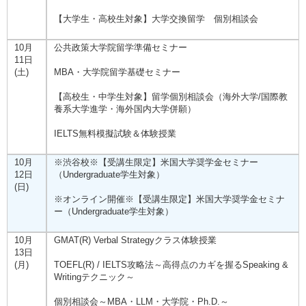
【大学生・高校生対象】大学交換留学 個別相談会
10月
公共政策大学院留学準備セミナー
11日
(土)
MBA・大学院留学基礎セミナー
【高校生・中学生対象】留学個別相談会（海外大学/国際教
養系大学進学・海外国内大学併願）
IELTS無料模擬試験＆体験授業
10月
※渋谷校※【受講生限定】米国大学奨学金セミナー
12日
（Undergraduate学生対象）
(日)
※オンライン開催※【受講生限定】米国大学奨学金セミナ
ー（Undergraduate学生対象）
10月
GMAT(R) Verbal Strategyクラス体験授業
13日
(月)
TOEFL(R) / IELTS攻略法～高得点のカギを握るSpeaking &
Writingテクニック～
個別相談会～MBA・LLM・大学院・Ph.D.～