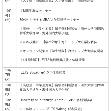
(木)
【大学生・高校生対象】大学交換留学 個別相談会
10月
LLM留学準備セミナー
4日
(土)
30代から考えるMBA/大学院留学セミナー
【高校生・中学生対象】留学個別相談会（海外大学/国際教
養系大学進学・海外国内大学併願）
※渋谷校開催※【学生対象】海外トップ大進学説明会
※オンライン開催※【学生対象】海外トップ大進学説明会
【4技能対応】IELTS無料模擬試験＆体験授業
10月
IELTS Speakingクラス体験授業
7日
(火)
10月
【高校生・中学生対象】留学個別相談会（海外大学/国際教
8日
養系大学進学・海外国内大学併願）
(水)
10月
University of Pittsburgh（Katz）, MBA 個別面談会
9日
(木)
ミニ体験レッスン IELTS Writing（5名限定）