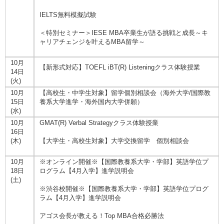
IELTS無料模擬試験
＜特別セミナー＞IESE MBA卒業生が語る挑戦と成長～キ
ャリアチェンジを叶えるMBA留学～
10月
【新形式対応】TOEFL iBT(R) Listeningクラス体験授業
14日
(火)
10月
【高校生・中学生対象】留学個別相談会（海外大学/国際教
15日
養系大学進学・海外国内大学併願）
(水)
10月
GMAT(R) Verbal Strategyクラス体験授業
16日
(木)
【大学生・高校生対象】大学交換留学 個別相談会
10月
※オンライン開催※【国際教養系大学・学部】英語学位プ
18日
ログラム【4月入学】進学説明会
(土)
※渋谷校開催※【国際教養系大学・学部】英語学位プログ
ラム【4月入学】進学説明会
アゴス会長が教える！Top MBA合格必勝法