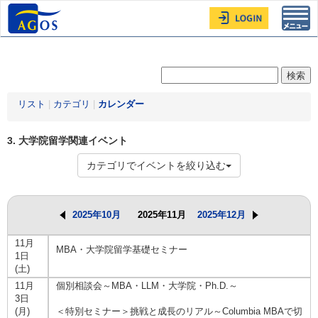
Toggl
navig
リスト
|
カテゴリ
|
カレンダー
3. 大学院留学関連イベント
カテゴリでイベントを絞り込む
2025年10月
2025年11月
2025年12月
11月
MBA・大学院留学基礎セミナー
1日
(土)
11月
個別相談会～MBA・LLM・大学院・Ph.D.～
3日
(月)
＜特別セミナー＞挑戦と成長のリアル～Columbia MBAで切