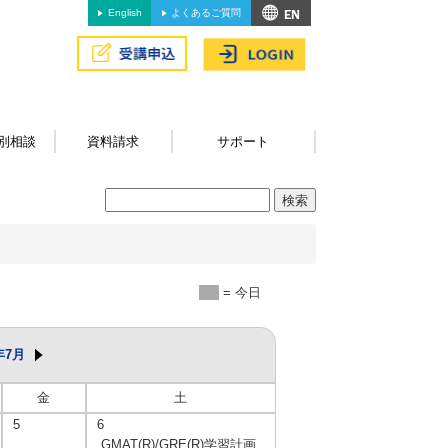
English
よくあるご質問
別相談
資料請求
サポート
= 今日
年7月
金
土
5
6
GMAT(R)/GRE(R)学習計画