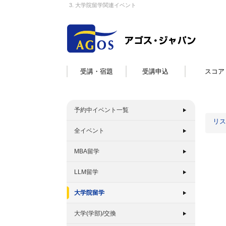
3. 大学院留学関連イベント
受講・宿題
受講申込
スコア
予約中イベント一覧
リス
全イベント
MBA留学
LLM留学
大学院留学
大学(学部)/交換