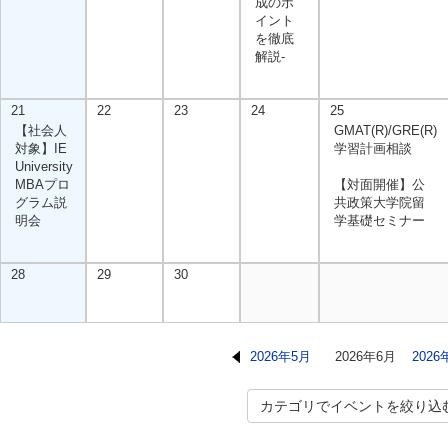
成のポ
イント
を徹底
解説-
21
22
23
24
25
【社会人
GMAT(R)/GRE(R)
対象】IE
学習計画相談
University
MBAプロ
【対面開催】公
グラム説
共政策大学院留
明会
学基礎セミナー
28
29
30
2026年5月
2026年6月
2026
カテゴリでイベントを絞り込