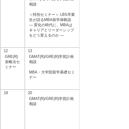
相談
＜特別セミナー＞ LBS卒業
生が語るMBA留学体験談
― 変化の時代に、MBAは
キャリアとリーダーシップ
をどう変えるのか ―
12
13
GRE(R)
GMAT(R)/GRE(R)学習計画
攻略法セ
相談
ミナー
MBA・大学院留学基礎セミ
ナー
19
20
GMAT(R)/GRE(R)学習計画
相談