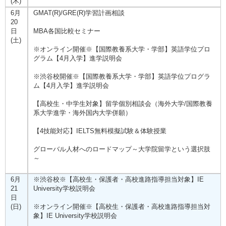
(木)
6月
GMAT(R)/GRE(R)学習計画相談
20
日
MBA各国比較セミナー
(土)
※オンライン開催※【国際教養系大学・学部】英語学位プロ
グラム【4月入学】進学説明会
※渋谷校開催※【国際教養系大学・学部】英語学位プログラ
ム【4月入学】進学説明会
【高校生・中学生対象】留学個別相談会（海外大学/国際教養
系大学進学・海外国内大学併願）
【4技能対応】IELTS無料模擬試験＆体験授業
グローバル人材へのロードマップ～大学院留学という選択肢
～
6月
※渋谷校※【高校生・保護者・高校進路指導担当対象】IE
21
University学校説明会
日
(日)
※オンライン開催※【高校生・保護者・高校進路指導担当対
象】IE University学校説明会