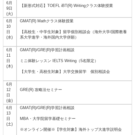
6月
【新形式対応】TOEFL iBT(R) Writingクラス体験授業
9日
(火)
6月
GMAT(R) Mathクラス体験授業
10
日
【高校生・中学生対象】留学個別相談会（海外大学/国際教養
(水)
系大学進学・海外国内大学併願）
6月
GMAT(R)/GRE(R)学習計画相談
11
日
ミニ体験レッスン IELTS Writing（5名限定）
(木)
【大学生・高校生対象】大学交換留学 個別相談会
6月
12
GRE(R) 攻略法セミナー
日
(金)
6月
GMAT(R)/GRE(R)学習計画相談
13
日
MBA・大学院留学基礎セミナー
(土)
※オンライン開催※【学生対象】海外トップ大進学説明会