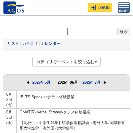
Toggl
navig
リスト
|
カテゴリ
|
カレンダー
カテゴリでイベントを絞り込む
2026年5月
2026年06月
2026年7月
6月
IELTS Speakingクラス体験授業
2日
(火)
6月
GMAT(R) Verbal Strategyクラス体験授業
3日
(水)
【高校生・中学生対象】留学個別相談会（海外大学/国際教養
系大学進学・海外国内大学併願）