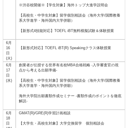
※渋谷校開催※【学生対象】海外トップ大進学説明会
【高校生・中学生対象】留学個別相談会（海外大学/国際教養
系大学進学・海外国内大学併願）
【新形式4技能対応】TOEFL iBT無料模擬試験＆体験授業
6月
16
【新形式対応】TOEFL iBT(R) Speakingクラス体験授業
日
(火)
6月
創業者が伝授する世界有名校MBA合格戦略 -入学審査官の視
17
点から考える出願準備-
日
(水)
【高校生・中学生対象】留学個別相談会（海外大学/国際教養
系大学進学・海外国内大学併願）
海外大学院出願書類作成セミナー -書類作成のポイントを徹底
解説-
6月
GMAT(R)/GRE(R)学習計画相談
18
日
【大学生・高校生対象】大学交換留学 個別相談会