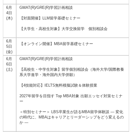
6月
GMAT(R)/GRE(R)学習計画相談
4日
(木)
【対面開催】LLM留学基礎セミナー
【大学生・高校生対象】大学交換留学 個別相談会
6月
【オンライン開催】MBA留学基礎セミナー
5日
(金)
6月
GMAT(R)/GRE(R)学習計画相談
6日
(土)
【高校生・中学生対象】留学個別相談会（海外大学/国際教養
系大学進学・海外国内大学併願）
【4技能対応】IELTS無料模擬試験＆体験授業
2027年留学を目指す Top MBA対象 出願エッセイ対策セミナ
ー
＜特別セミナー＞ LBS卒業生が語るMBA留学体験談 ― 変化
の時代に、MBAはキャリアとリーダーシップをどう変えるの
か ―