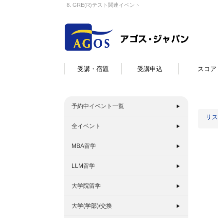
8. GRE(R)テスト関連イベント
受講・宿題
受講申込
スコア
予約中イベント一覧
リス
全イベント
MBA留学
LLM留学
大学院留学
大学(学部)/交換