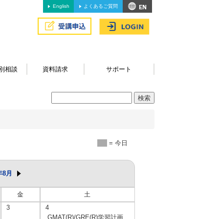
English
よくあるご質問
別相談
資料請求
サポート
= 今日
年8月
金
土
3
4
GMAT(R)/GRE(R)学習計画