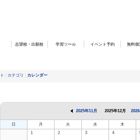
志望校・出願校
学習ツール
イベント予約
無料個
ト
|
カテゴリ
|
カレンダー
2025年11月
2025年12月
202
日
月
火
水
木
1
2
3
4