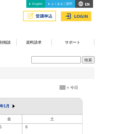
English
よくあるご質問
別相談
資料請求
サポート
= 今日
6年1月
金
土
5
6