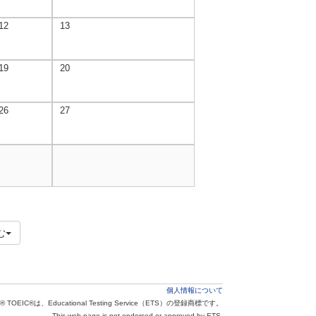
12
13
19
20
26
27
む
個人情報について
® TOEIC®は、Educational Testing Service（ETS）の登録商標です。
This web page is not endorsed or approved by ETS.