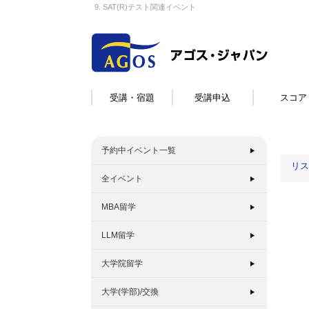
9. SAT(R)テスト関連イベント
受講・宿題
受講申込
スコア
予約中イベント一覧
リス
全イベント
MBA留学
LLM留学
大学院留学
大学(学部)/交換