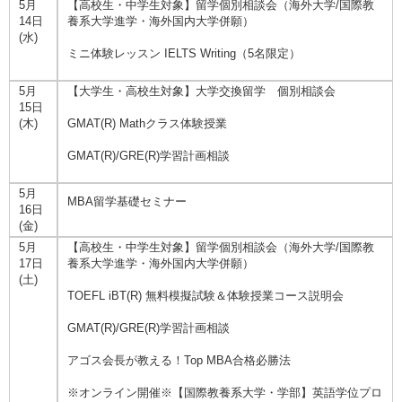
5月
【高校生・中学生対象】留学個別相談会（海外大学/国際教
14日
養系大学進学・海外国内大学併願）
(水)
ミニ体験レッスン IELTS Writing（5名限定）
5月
【大学生・高校生対象】大学交換留学 個別相談会
15日
(木)
GMAT(R) Mathクラス体験授業
GMAT(R)/GRE(R)学習計画相談
5月
MBA留学基礎セミナー
16日
(金)
5月
【高校生・中学生対象】留学個別相談会（海外大学/国際教
17日
養系大学進学・海外国内大学併願）
(土)
TOEFL iBT(R) 無料模擬試験＆体験授業コース説明会
GMAT(R)/GRE(R)学習計画相談
アゴス会長が教える！Top MBA合格必勝法
※オンライン開催※【国際教養系大学・学部】英語学位プロ