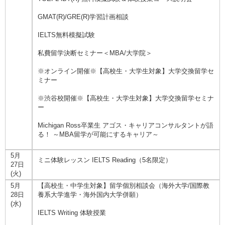
GMAT(R)/GRE(R)学習計画相談
IELTS無料模擬試験
私費留学決断セミナー＜MBA/大学院＞
※オンライン開催※【高校生・大学生対象】大学交換留学セ
ミナー
※渋谷校開催※【高校生・大学生対象】大学交換留学セミナ
ー
Michigan Ross卒業生 アゴス・キャリアコンサルタントが語
る！ ～MBA留学が可能にするキャリア～
5月
ミニ体験レッスン IELTS Reading（5名限定）
27日
(火)
5月
【高校生・中学生対象】留学個別相談会（海外大学/国際教
28日
養系大学進学・海外国内大学併願）
(水)
IELTS Writing 体験授業