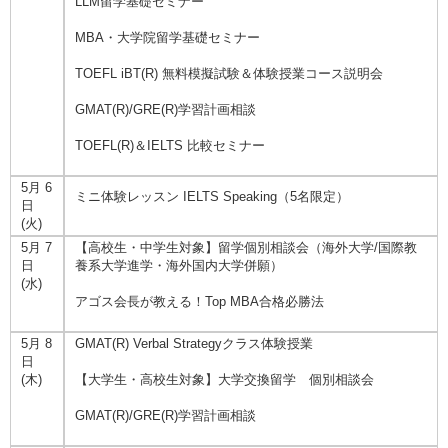
LLM留学基礎セミナー
MBA・大学院留学基礎セミナー
TOEFL iBT(R) 無料模擬試験＆体験授業コース説明会
GMAT(R)/GRE(R)学習計画相談
TOEFL(R)＆IELTS 比較セミナー
5月 6
ミニ体験レッスン IELTS Speaking（5名限定）
日
(火)
5月 7
【高校生・中学生対象】留学個別相談会（海外大学/国際教
日
養系大学進学・海外国内大学併願）
(水)
アゴス会長が教える！Top MBA合格必勝法
5月 8
GMAT(R) Verbal Strategyクラス体験授業
日
(木)
【大学生・高校生対象】大学交換留学 個別相談会
GMAT(R)/GRE(R)学習計画相談