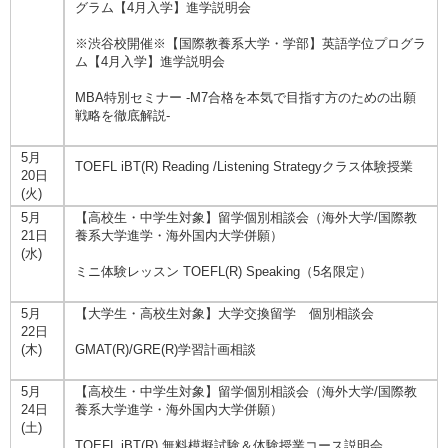
グラム【4月入学】進学説明会
※渋谷校開催※【国際教養系大学・学部】英語学位プログラ
ム【4月入学】進学説明会
MBA特別セミナー -M7合格を本気で目指す方のための出願
戦略を徹底解説-
5月
TOEFL iBT(R) Reading /Listening Strategyクラス体験授業
20日
(火)
5月
【高校生・中学生対象】留学個別相談会（海外大学/国際教
21日
養系大学進学・海外国内大学併願）
(水)
ミニ体験レッスン TOEFL(R) Speaking（5名限定）
5月
【大学生・高校生対象】大学交換留学 個別相談会
22日
(木)
GMAT(R)/GRE(R)学習計画相談
5月
【高校生・中学生対象】留学個別相談会（海外大学/国際教
24日
養系大学進学・海外国内大学併願）
(土)
TOEFL iBT(R) 無料模擬試験＆体験授業コース説明会