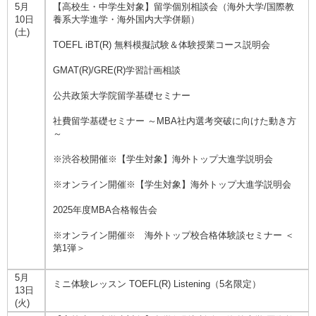
5月
【高校生・中学生対象】留学個別相談会（海外大学/国際教
10日
養系大学進学・海外国内大学併願）
(土)
TOEFL iBT(R) 無料模擬試験＆体験授業コース説明会
GMAT(R)/GRE(R)学習計画相談
公共政策大学院留学基礎セミナー
社費留学基礎セミナー ～MBA社内選考突破に向けた動き方
～
※渋谷校開催※【学生対象】海外トップ大進学説明会
※オンライン開催※【学生対象】海外トップ大進学説明会
2025年度MBA合格報告会
※オンライン開催※ 海外トップ校合格体験談セミナー ＜
第1弾＞
5月
ミニ体験レッスン TOEFL(R) Listening（5名限定）
13日
(火)