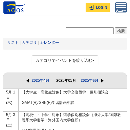
Toggl
navig
リスト
|
カテゴリ
|
カレンダー
カテゴリでイベントを絞り込む
2025年4月
2025年05月
2025年6月
5月 1
【大学生・高校生対象】大学交換留学 個別相談会
日
(木)
GMAT(R)/GRE(R)学習計画相談
5月 3
【高校生・中学生対象】留学個別相談会（海外大学/国際教
日
養系大学進学・海外国内大学併願）
(土)