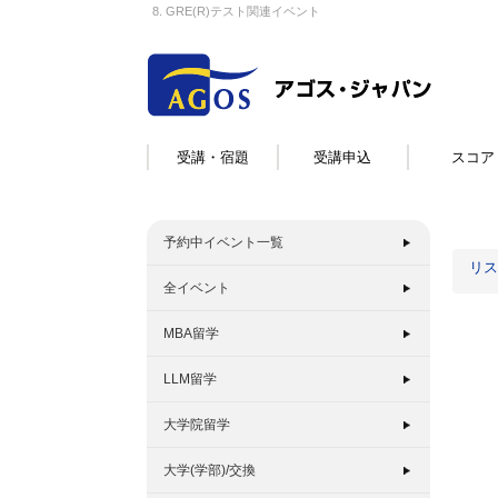
8. GRE(R)テスト関連イベント
受講・宿題
受講申込
スコア
予約中イベント一覧
リス
全イベント
MBA留学
LLM留学
大学院留学
大学(学部)/交換