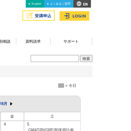
English
よくあるご質問
別相談
資料請求
サポート
= 今日
年8月
金
土
4
5
GMAT(R)/GRE(R)学習計画