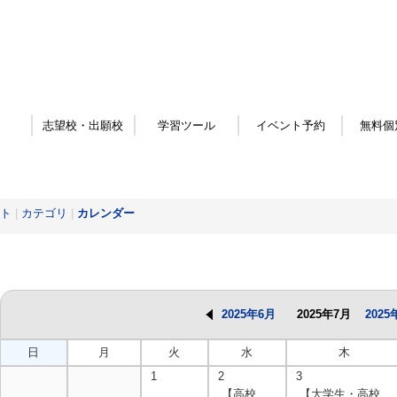
志望校・出願校
学習ツール
イベント予約
無料個
ト
|
カテゴリ
|
カレンダー
2025年6月
2025年7月
2025
日
月
火
水
木
1
2
3
【高校
【大学生・高校