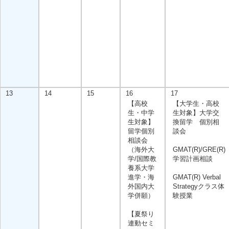
13
14
15
16
17
【高校
【大学生・高校
生・中学
生対象】大学交
生対象】
換留学 個別相
留学個別
談会
相談会
（海外大
GMAT(R)/GRE(R)
学/国際教
学習計画相談
養系大学
進学・海
GMAT(R) Verbal
外国内大
Strategyクラス体
学併願）
験授業
【夏祭り
連動セミ