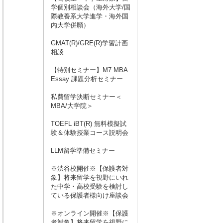
学個別相談会（海外大学/国
際教養系大学進学・海外国
内大学併願）
GMAT(R)/GRE(R)学習計画
相談
【特別セミナー】M7 MBA
Essay 課題分析セミナー
私費留学決断セミナー＜
MBA/大学院＞
TOEFL iBT(R) 無料模擬試
験＆体験授業コース説明会
LLM留学準備セミナー
※渋谷校開催※【保護者対
象】将来留学を視野にいれ
た中学・高校受験を検討し
ている保護者様向け座談会
※オンライン開催※【保護
者対象】将来留学を視野に