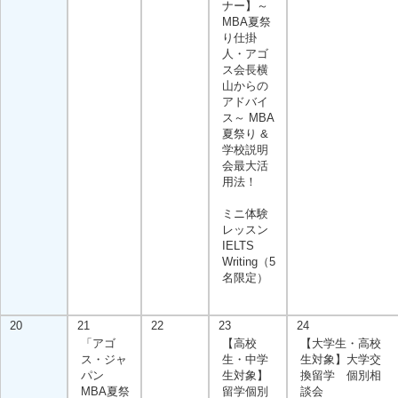
ナー】～
MBA夏祭
り仕掛
人・アゴ
ス会長横
山からの
アドバイ
ス～ MBA
夏祭り &
学校説明
会最大活
用法！
ミニ体験
レッスン
IELTS
Writing（5
名限定）
20
21
22
23
24
「アゴ
【高校
【大学生・高校
ス・ジャ
生・中学
生対象】大学交
パン
生対象】
換留学 個別相
MBA夏祭
留学個別
談会