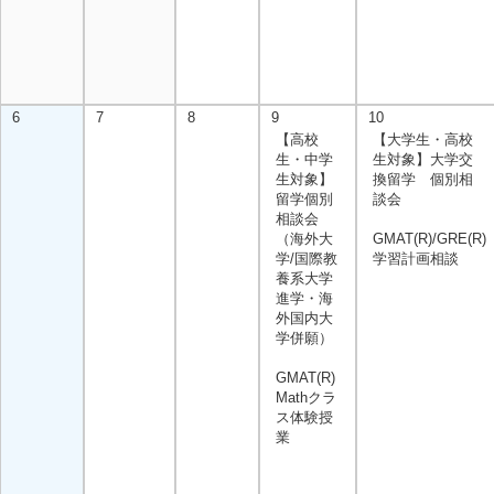
6
7
8
9
10
【高校
【大学生・高校
生・中学
生対象】大学交
生対象】
換留学 個別相
留学個別
談会
相談会
（海外大
GMAT(R)/GRE(R)
学/国際教
学習計画相談
養系大学
進学・海
外国内大
学併願）
GMAT(R)
Mathクラ
ス体験授
業