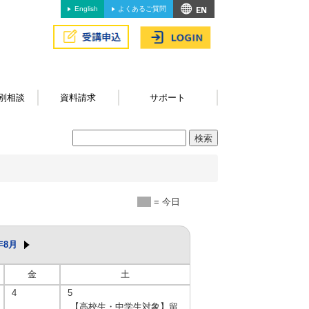
English
よくあるご質問
別相談
資料請求
サポート
= 今日
年8月
金
土
4
5
【高校生・中学生対象】留