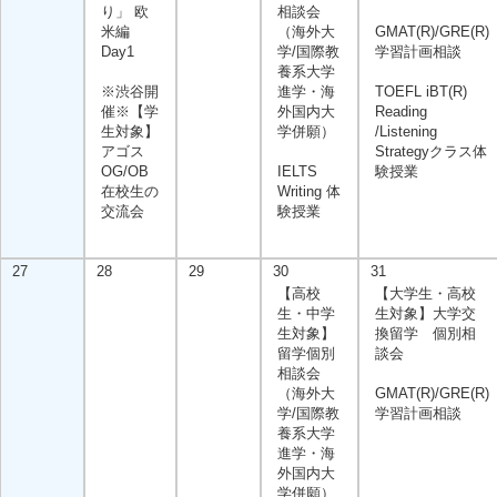
り」 欧
相談会
米編
（海外大
GMAT(R)/GRE(R)
Day1
学/国際教
学習計画相談
養系大学
※渋谷開
進学・海
TOEFL iBT(R)
催※【学
外国内大
Reading
生対象】
学併願）
/Listening
アゴス
Strategyクラス体
OG/OB
IELTS
験授業
在校生の
Writing 体
交流会
験授業
27
28
29
30
31
【高校
【大学生・高校
生・中学
生対象】大学交
生対象】
換留学 個別相
留学個別
談会
相談会
（海外大
GMAT(R)/GRE(R)
学/国際教
学習計画相談
養系大学
進学・海
外国内大
学併願）