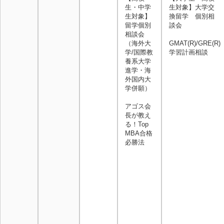
生・中学
生対象】大学交
生対象】
換留学 個別相
留学個別
談会
相談会
（海外大
GMAT(R)/GRE(R)
学/国際教
学習計画相談
養系大学
進学・海
外国内大
学併願）
アゴス会
長が教え
る！Top
MBA合格
必勝法