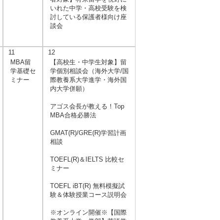
いれた中学・高校受験を検
討している保護者様向け座
談会
11
12
MBA留
【高校生・中学生対象】留
学基礎セ
学個別相談会（海外大学/国
ミナー
際教養系大学進学・海外国
内大学併願）
アゴス会長が教える！Top
MBA合格必勝法
GMAT(R)/GRE(R)学習計画
相談
TOEFL(R)＆IELTS 比較セ
ミナー
TOEFL iBT(R) 無料模擬試
験＆体験授業コース説明会
※オンライン開催※【国際