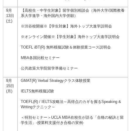
9月
【高校生・中学生対象】留学個別相談会（海外大学/国際教養
13日
系大学進学・海外国内大学併願）
(土)
※渋谷校開催※【学生対象】海外トップ大進学説明会
※オンライン開催※【学生対象】海外トップ大進学説明会
TOEFL iBT(R) 無料模擬試験＆体験授業コース説明会
MBA各国比較セミナー
公共政策大学院留学準備セミナー
9月
GMAT(R) Verbal Strategyクラス体験授業
15日
(月)
IELTS無料模擬試験
TOEFL(R) / IELTS攻略法～高得点のカギを握るSpeaking &
Writingテクニック～
＜特別セミナー＞UCLA MBA在校生が語る「合格の秘訣と留
学生活」-授業料支援付き合格の実例-