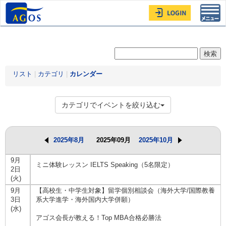
Toggl
navig
リスト
|
カテゴリ
|
カレンダー
カテゴリでイベントを絞り込む
2025年8月
2025年09月
2025年10月
9月
ミニ体験レッスン IELTS Speaking（5名限定）
2日
(火)
9月
【高校生・中学生対象】留学個別相談会（海外大学/国際教養
3日
系大学進学・海外国内大学併願）
(水)
アゴス会長が教える！Top MBA合格必勝法