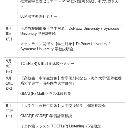
社費留学基礎セミナー ～MBA社内選考突破に向けた動き方
～
LLM留学準備セミナー
9月
※渋谷校開催※【学生対象】DePauw University / Syracuse
8日
University 学校説明会
(月)
※オンライン開催※【学生対象】DePauw University /
Syracuse University 学校説明会
9月
TOEFL(R)＆IELTS 比較セミナー
9日
(火)
9月
【高校生・中学生対象】留学個別相談会（海外大学/国際教養
10日
系大学進学・海外国内大学併願）
(水)
GMAT(R) Mathクラス体験授業
9月
【大学生・高校生対象】大学交換留学 個別相談会
11日
(木)
GMAT(R)/GRE(R)学習計画相談
ミニ体験レッスン TOEFL(R) Listening（5名限定）