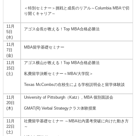
＜特別セミナー＞挑戦と成長のリアル～Columbia MBAで切
り開くキャリア～
11月
アゴス会長が教える！Top MBA合格必勝法
5日
(水)
11月
MBA留学基礎セミナー
7日
(金)
11月
アゴス横山が教える！Top MBA合格必勝法
15日
(土)
私費留学決断セミナー＜MBA/大学院＞
Texas McCombsの在校生による学校説明会と留学体験談
11月
University of Pittsburgh（Katz）, MBA 個別面談会
20日
(木)
GMAT(R) Verbal Strategyクラス体験授業
11月
社費留学基礎セミナー ～MBA社内選考突破に向けた動き方
22日
～
(土)