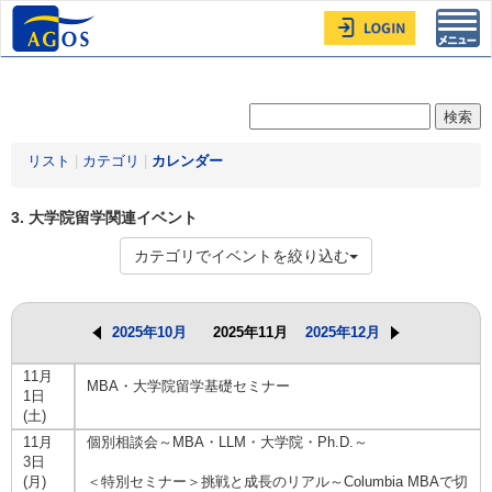
Toggl
navig
リスト
|
カテゴリ
|
カレンダー
3. 大学院留学関連イベント
カテゴリでイベントを絞り込む
2025年10月
2025年11月
2025年12月
11月
MBA・大学院留学基礎セミナー
1日
(土)
11月
個別相談会～MBA・LLM・大学院・Ph.D.～
3日
(月)
＜特別セミナー＞挑戦と成長のリアル～Columbia MBAで切