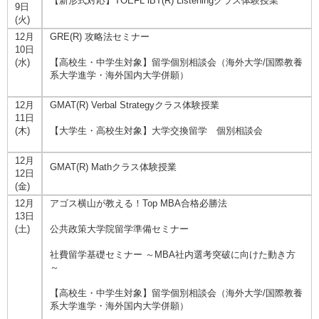
【新形式対応】TOEFL iBT(R) Listeningクラス体験授業
9日
(火)
12月
GRE(R) 攻略法セミナー
10日
(水)
【高校生・中学生対象】留学個別相談会（海外大学/国際教養
系大学進学・海外国内大学併願）
12月
GMAT(R) Verbal Strategyクラス体験授業
11日
(木)
【大学生・高校生対象】大学交換留学 個別相談会
12月
GMAT(R) Mathクラス体験授業
12日
(金)
12月
アゴス横山が教える！Top MBA合格必勝法
13日
(土)
公共政策大学院留学準備セミナー
社費留学基礎セミナー ～MBA社内選考突破に向けた動き方
～
【高校生・中学生対象】留学個別相談会（海外大学/国際教養
系大学進学・海外国内大学併願）