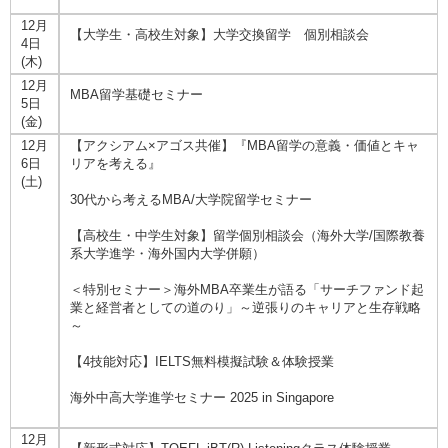
12月
【大学生・高校生対象】大学交換留学 個別相談会
4日
(木)
12月
MBA留学基礎セミナー
5日
(金)
12月
【アクシアム×アゴス共催】『MBA留学の意義・価値とキャ
6日
リアを考える』
(土)
30代から考えるMBA/大学院留学セミナー
【高校生・中学生対象】留学個別相談会（海外大学/国際教養
系大学進学・海外国内大学併願）
＜特別セミナー＞海外MBA卒業生が語る「サーチファンド起
業と経営者としての道のり」～逆張りのキャリアと生存戦略
～
【4技能対応】IELTS無料模擬試験＆体験授業
海外中高大学進学セミナー 2025 in Singapore
12月