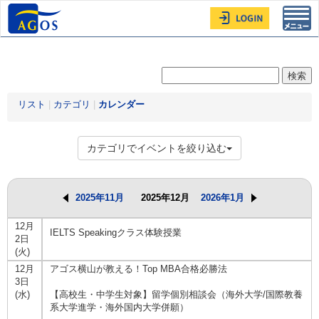
Toggl
navig
リスト
|
カテゴリ
|
カレンダー
カテゴリでイベントを絞り込む
2025年11月
2025年12月
2026年1月
12月
IELTS Speakingクラス体験授業
2日
(火)
12月
アゴス横山が教える！Top MBA合格必勝法
3日
(水)
【高校生・中学生対象】留学個別相談会（海外大学/国際教養
系大学進学・海外国内大学併願）