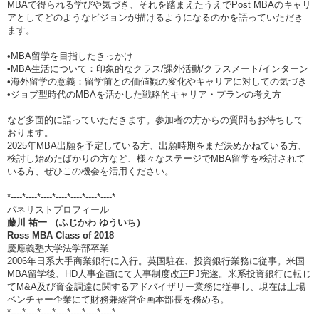
MBAで得られる学びや気づき、それを踏まえたうえでPost MBAのキャリ
アとしてどのようなビジョンが描けるようになるのかを語っていただき
ます。
•MBA留学を目指したきっかけ
•MBA生活について：印象的なクラス/課外活動/クラスメート/インターン
•海外留学の意義：留学前との価値観の変化やキャリアに対しての気づき
•ジョブ型時代のMBAを活かした戦略的キャリア・プランの考え方
など多面的に語っていただきます。参加者の方からの質問もお待ちして
おります。
2025年MBA出願を予定している方、出願時期をまだ決めかねている方、
検討し始めたばかりの方など、様々なステージでMBA留学を検討されて
いる方、ぜひこの機会を活用ください。
*----*----*----*----*----*----*----*
パネリストプロフィール
藤川 祐一 （ふじかわ ゆういち）
Ross MBA Class of 2018
慶應義塾大学法学部卒業
2006年日系大手商業銀行に入行。英国駐在、投資銀行業務に従事。米国
MBA留学後、HD人事企画にて人事制度改正PJ完遂。米系投資銀行に転じ
てM&A及び資金調達に関するアドバイザリー業務に従事し、現在は上場
ベンチャー企業にて財務兼経営企画本部長を務める。
*----*----*----*----*----*----*----*