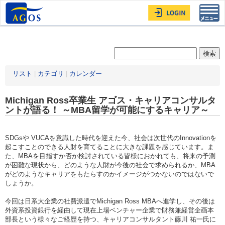
Toggl
navig
リスト
|
カテゴリ
|
カレンダー
Michigan Ross卒業生 アゴス・キャリアコンサルタ
ントが語る！ ～MBA留学が可能にするキャリア～
SDGsや VUCAを意識した時代を迎えた今、社会は次世代のInnovationを
起こすことのできる人財を育てることに大きな課題を感じています。ま
た、MBAを目指すか否か検討されている皆様におかれても、将来の予測
が困難な現状から、どのような人財が今後の社会で求められるか、MBA
がどのようなキャリアをもたらすのかイメージがつかないのではないで
しょうか。
今回は日系大企業の社費派遣でMichigan Ross MBAへ進学し、その後は
外資系投資銀行を経由して現在上場ベンチャー企業で財務兼経営企画本
部長という様々なご経歴を持つ、キャリアコンサルタント藤川 祐一氏に