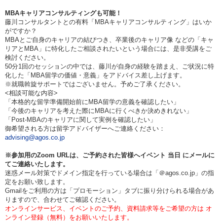
MBAキャリアコンサルティングも可能！
藤川コンサルタントとの有料「MBAキャリアコンサルティング」はいか
がですか？
MBAとご自身のキャリアの結びつき、卒業後のキャリア像 などの「キャ
リアとMBA」に特化したご相談されたいという場合には、是非受講をご
検討ください。
50分1回のセッションの中では、藤川が自身の経験を踏まえ、ご状況に特
化した「MBA留学の価値・意義」をアドバイス差し上げます。
※就職斡旋サポートではございません。予めご了承ください。
<相談可能な内容>
「本格的な留学準備開始前にMBA留学の意義を確認したい」
「今後のキャリアを考えた際にMBAに行くべきか決めきれない」
「Post-MBAのキャリアに関して実例を確認したい」
御希望される方は留学アドバイザーへご連絡ください：
advising@agos.co.jp
※参加用のZoom URLは、ご予約された皆様へイベント
当日
にメールに
てご連絡いたします。
迷惑メール対策でドメイン指定を行っている場合は「＠agos.co.jp」の指
定をお願い致します。
Gmailをご利用の方は「プロモーション」タブに振り分けられる場合があ
りますので、合わせてご確認ください。
オンラインサービス、イベントのご予約、資料請求等をご希望の方は オ
ンライン登録（無料）をお願いいたします。