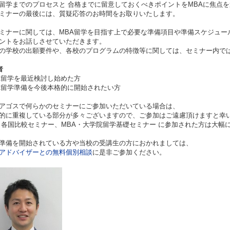
留学までのプロセスと 合格までに留意しておくべきポイントをMBAに焦点
ミナーの最後には、質疑応答のお時間をお取りいたします。
ミナーに関しては、MBA留学を目指す上で必要な準備項目や準備スケジュー
ントをお話しさせていただきます。
の学校の出願要件や、各校のプログラムの特徴等に関しては、セミナー内で
者
A留学を最近検討し始めた方
A留学準備を今後本格的に開始されたい方
アゴスで何らかのセミナーにご参加いただいている場合は、
に重複している部分が多々ございますので、ご参加はご遠慮頂けますと幸
 各国比較セミナー、MBA・大学院留学基礎セミナー に参加された方は大幅
準備を開始されている方や当校の受講生の方におかれましては、
アドバイザーとの無料個別相談
に是非ご参加ください。