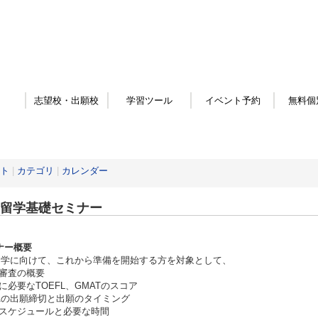
志望校・出願校
学習ツール
イベント予約
無料個
ト
|
カテゴリ
|
カレンダー
A留学基礎セミナー
ナー概要
留学に向けて、これから準備を開始する方を対象として、
審査の概要
に必要なTOEFL、GMATのスコア
Aの出願締切と出願のタイミング
スケジュールと必要な時間