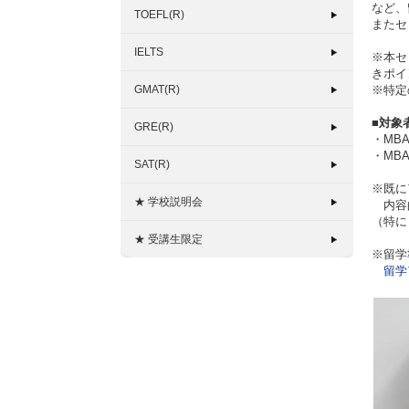
など、
TOEFL(R)
またセ
IELTS
※本セ
きポイ
GMAT(R)
※特定
■対象
GRE(R)
・MB
・MB
SAT(R)
※既に
★ 学校説明会
内容的
（特に
★ 受講生限定
※留学
留学