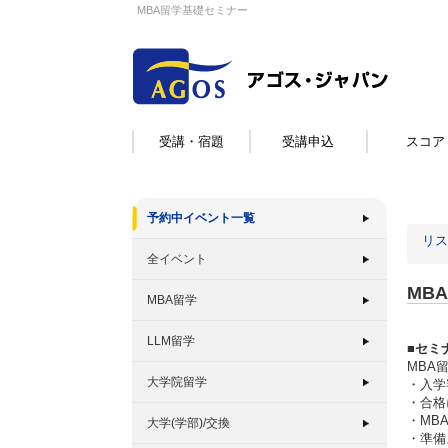
MBA留学基礎セミナー
受講・宿題
受講申込
スコア
予約中イベント一覧
リス
全イベント
MB
MBA留学
LLM留学
■セミ
MBA
大学院留学
・入学
・合格
・MB
大学(学部)/交換
・準備