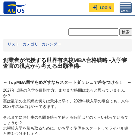
Toggl
navig
リスト
|
カテゴリ
|
カレンダー
創業者が伝授する世界有名校MBA合格戦略 -入学審
査官の視点から考える出願準備-
～ TopMBA留学をめざすならスタートダッシュで差をつける！ ～
2027年以降の入学を目指す方、まだまだ時間はあると思っていません
か？
実は最初の出願締め切りは意外と早く、2028年秋入学の場合でも、来年
2027年の秋にはやってきます。
それまでにお仕事の合間を縫って使える時間はどのくらい残っているで
しょうか？
志望校入学を勝ち取るために、いち早く準備をスタートしてライバル達
と差をつけましょう。