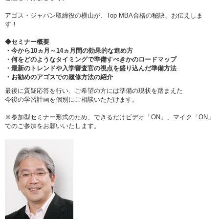
アゴス・ジャパン取締役の横山が、Top MBA合格の秘訣、お伝えしま
す！
◆セミナー概要
・今から10ヵ月～14ヵ月間の効果的な進め方
・何をどのようなタイミングで準備すべきかのロードマップ
・最新のトレンドや入学審査官の視点を盛り込んだ準備方法
・お勧めのアゴスでの履修方法の紹介
最後に質疑応答を行い、ご希望の方には準備の現状を踏まえた
今後の学習計画を個別にご相談いただけます。
※参加型セミナー形式のため、できるだけビデオ「ON」、マイク「ON」
でのご参加をお願いいたします。