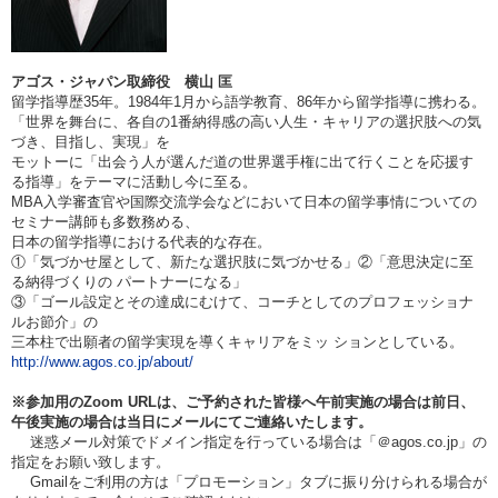
アゴス・ジャパン取締役 横山 匡
留学指導歴35年。
1984
年1月から語学教育、86年から留学指導に携わる。
「世界を舞台に、各自の1番納得感の高い人生・キャリアの選択肢への気
づき、目指し、実現」を
モットーに「出会う人が選んだ道の世界選手権に出て行くことを応援す
る指導」をテーマに活動し今に至る。
MBA
入学審査官や国際交流学会などにおいて日本の留学事情についての
セミナー講師も多数務める、
日本の留学指導における代表的な存在。
①
「気づかせ屋として、新たな選択肢に気づかせる」②「意思決定に至
る納得づくりの パートナーになる」
③「ゴール設定とその達成にむけて、コーチとしてのプロフェッショナ
ルお節介」の
三本柱で出願者の留学実現を導く
キャリアをミッ ションとしている。
http://www.agos.co.jp/about/
※参加用のZoom URLは、ご予約された皆様へ午前実施の場合は
前日、
午後実施の場合は当日
にメールにてご連絡いたします。
迷惑メール対策でドメイン指定を行っている場合は「＠agos.co.jp」の
指定をお願い致します。
Gmailをご利用の方は「プロモーション」タブに振り分けられる場合が