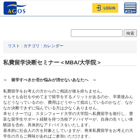
Toggl
navig
リスト
|
カテゴリ
|
カレンダー
私費留学決断セミナー＜MBA/大学院＞
～ 留学すべきか否か悩みが消せないあなたへ ～
私費留学をお考えの方からのご相談が後を絶ちません。
そもそも会社をやめてまで留学をするメリットがあるのか、卒業後みん
などうなっているのか、費用はどうやって捻出しているのかなど、なか
なか決断できずに悩んでいる方は少なくありません。
本セミナーでは、スタンフォード大学の大学院へ私費留学を敢行し、豊
富な留学生サポート経験を持つ当校アドバイザーが、自身の生々しい体
験談を含め、具体的なアドバイスをいたします。
基本的に社会人の方を対象としていますが、将来私費留学をお考えの大
学生の方もご興味があればご参加いただけます。