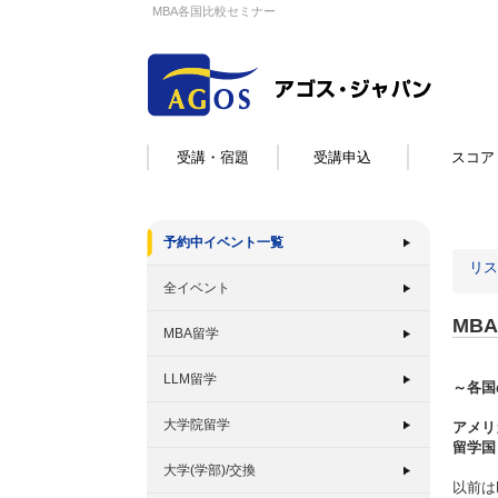
MBA各国比較セミナー
受講・宿題
受講申込
スコア
予約中イベント一覧
リス
全イベント
MB
MBA留学
LLM留学
～各国
大学院留学
アメリ
留学国
大学(学部)/交換
以前は