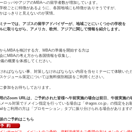
ーロッパやアジアのMBAへの留学者数が増加しています。
学校ごとに特徴があるように、各国地域にも特徴がありそうですが、
かはっきりと見えないのが実情。
ミナーでは、アゴスの留学アドバイザーが、地域ごとにいくつかの学校を
ルに取りながら、アメリカ、欧州、アジアに関して情報を紹介します。
からMBAを検討する方、MBAの準備を開始する方は
会にMBAの考え方から各国情報を収集し、
準備の概要を体感してください。
ければならない事、対策しなければならない内容を当セミナーにて体験いた
スケジュール策定については無料個別相談をご利用ください。
ご参加をお待ちしております。
用のZoom URLは、ご予約された皆様へ午前実施の場合は
前日、午後実施の
ール対策でドメイン指定を行っている場合は「＠agos.co.jp」の指定をお
ilをご利用の方は「プロモーション」タブに振り分けられる場合があります
談のご予約はこちら
インサービス、イベントのご予約、資料請求等をご希望の方は オンライン登