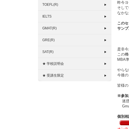
昨今ヨ
TOEFL(R)
そして
なかな
IELTS
このセ
GMAT(R)
サンプ
GRE(R)
是非今
SAT(R)
この機
MBA
★ 学校説明会
やらな
今後の
★ 受講生限定
皆様の
※参加
迷惑メ
Gma
個別相
オンラ