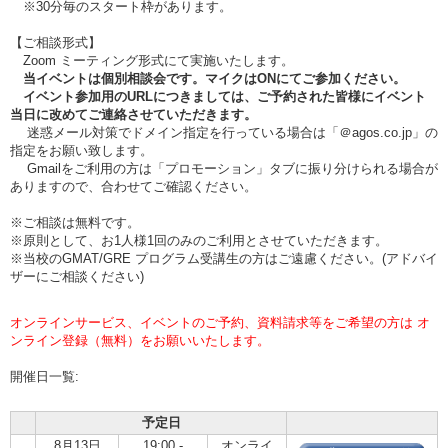
※30分毎のスタート枠があります。
【ご相談形式】
Zoom ミーティング形式にて実施いたします。
当イベントは個別相談会です。マイクはONにてご参加ください。
イベント参加用のURLにつきましては、ご予約された皆様にイベント
当日に改めてご連絡させていただきます。
迷惑メール対策でドメイン指定を行っている場合は「＠agos.co.jp」の
指定をお願い致します。
Gmailをご利用の方は「プロモーション」タブに振り分けられる場合が
ありますので、合わせてご確認ください。
※ご相談は無料です。
※原則として、お1人様1回のみのご利用とさせていただきます。
※当校のGMAT/GRE プログラム受講生の方はご遠慮ください。(アドバイ
ザーにご相談ください)
オンラインサービス、イベントのご予約、資料請求等をご希望の方は オ
ンライン登録（無料）をお願いいたします。
開催日一覧:
予定日
8月13日
19:00 -
オンライ