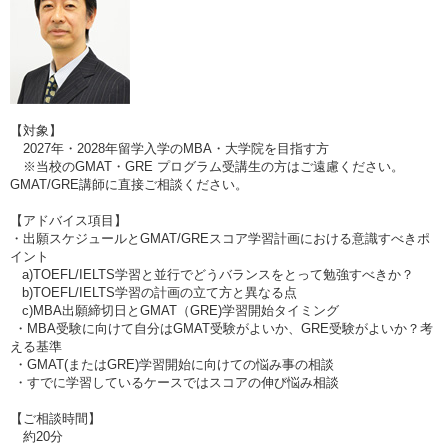
【対象】
2027年・2028年留学入学のMBA・大学院を目指す方
※当校のGMAT・GRE プログラム受講生の方はご遠慮ください。
GMAT/GRE講師に直接ご相談ください。
【アドバイス項目】
・出願スケジュールとGMAT/GREスコア学習計画における意識すべきポ
イント
a)TOEFL/IELTS学習と並行でどうバランスをとって勉強すべきか？
b)TOEFL/IELTS学習の計画の立て方と異なる点
c)MBA出願締切日とGMAT（GRE)学習開始タイミング
・MBA受験に向けて自分はGMAT受験がよいか、GRE受験がよいか？考
える基準
・GMAT(またはGRE)学習開始に向けての悩み事の相談
・すでに学習しているケースではスコアの伸び悩み相談
【ご相談時間】
約20分