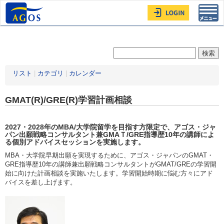
Toggl
navig
リスト
|
カテゴリ
|
カレンダー
GMAT(R)/GRE(R)学習計画相談
2027・2028年
のMBA/大学院留学を目指す方限定
で、アゴス・ジャ
パン出願戦略コンサルタント兼GMAＴ/GRE指導歴10年の講師によ
る個別アドバイスセッションを実施します。
MBA・大学院早期出願を実現するために、アゴス・ジャパンのGMAT・
GRE指導歴10年の講師兼出願戦略コンサルタントがGMAT/GREの学習開
始に向けた計画相談を実施いたします。学習開始時期に悩む方々にアド
バイスを差し上げます。