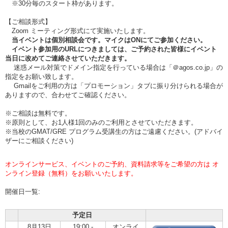
※30分毎のスタート枠があります。
【ご相談形式】
Zoom ミーティング形式にて実施いたします。
当イベントは個別相談会です。マイクはONにてご参加ください。
イベント参加用のURLにつきましては、ご予約された皆様にイベント
当日に改めてご連絡させていただきます。
迷惑メール対策でドメイン指定を行っている場合は「＠agos.co.jp」の
指定をお願い致します。
Gmailをご利用の方は「プロモーション」タブに振り分けられる場合が
ありますので、合わせてご確認ください。
※ご相談は無料です。
※原則として、お1人様1回のみのご利用とさせていただきます。
※当校のGMAT/GRE プログラム受講生の方はご遠慮ください。(アドバイ
ザーにご相談ください)
オンラインサービス、イベントのご予約、資料請求等をご希望の方は オ
ンライン登録（無料）をお願いいたします。
開催日一覧:
予定日
8月13日
19:00 -
オンライ