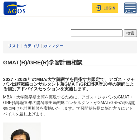
Toggl
navig
リスト
|
カテゴリ
|
カレンダー
GMAT(R)/GRE(R)学習計画相談
2027・2028年
のMBA/大学院留学を目指す方限定
で、アゴス・ジャ
パン出願戦略コンサルタント兼GMAＴ/GRE指導歴10年の講師によ
る個別アドバイスセッションを実施します。
MBA・大学院早期出願を実現するために、アゴス・ジャパンのGMAT・
GRE指導歴10年の講師兼出願戦略コンサルタントがGMAT/GREの学習開
始に向けた計画相談を実施いたします。学習開始時期に悩む方々にアド
バイスを差し上げます。