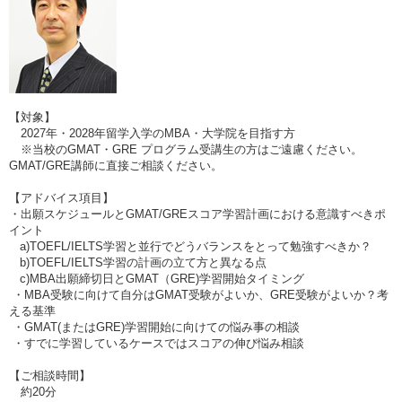
【対象】
2027年・2028年留学入学のMBA・大学院を目指す方
※当校のGMAT・GRE プログラム受講生の方はご遠慮ください。
GMAT/GRE講師に直接ご相談ください。
【アドバイス項目】
・出願スケジュールとGMAT/GREスコア学習計画における意識すべきポ
イント
a)TOEFL/IELTS学習と並行でどうバランスをとって勉強すべきか？
b)TOEFL/IELTS学習の計画の立て方と異なる点
c)MBA出願締切日とGMAT（GRE)学習開始タイミング
・MBA受験に向けて自分はGMAT受験がよいか、GRE受験がよいか？考
える基準
・GMAT(またはGRE)学習開始に向けての悩み事の相談
・すでに学習しているケースではスコアの伸び悩み相談
【ご相談時間】
約20分