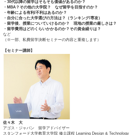
・30代以降の留学はそもそも価値があるのか？
・MBA？その他の大学院？ なぜ留学を目指すのか？
・年齢による有利/不利はあるのか？
・自分に合った大学選びの方法は？（ランキング/専攻）
・留学後、授業についていけるのか？ 現地の授業の厳しさは？
・留学費用はどのくらいかかるのか？その資金繰りは？
など
（※一部、私費留学決断セミナーの内容と重複します）
【セミナー講師】
佐々木 大
アゴス・ジャパン 留学アドバイザー
スタンフォード大学教育大学院 修士課程 Learning Design & Technology