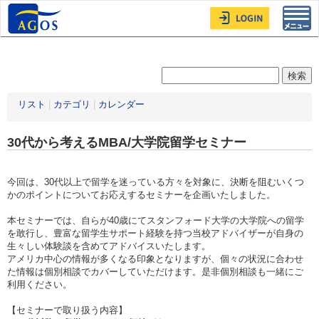
Toggl
navig
リスト
|
カテゴリ
|
カレンダー
30代から考えるMBA/大学院留学セミナー
今回は、30代以上で留学を迷っている方々を対象に、決断を阻むいくつ
かのポイントについてお応えするセミナーを企画いたしました。
本セミナーでは、自らが40歳にてスタンフォード大学の大学院への留学
を敢行し、豊富な留学生サポート経験を持つ当校アドバイザーが自身の
生々しい体験談を含めてアドバイスいたします。
アメリカ中心の情報が多くなる印象となりますが、個々の状況に合わせ
た情報は個別相談でカバーしていただけます。是非個別相談も一緒にご
利用ください。
【セミナーで取り扱う内容】