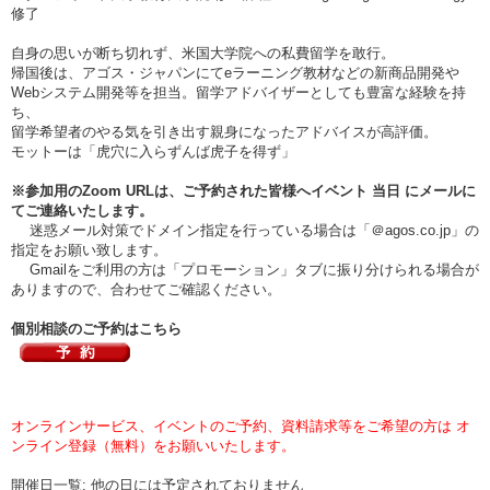
修了
自身の思いが断ち切れず、米国大学院への私費留学を敢行。
帰国後は、アゴス・ジャパンにてeラーニング教材などの新商品開発や
Webシステム開発等を担当。留学アドバイザーとしても豊富な経験を持
ち、
留学希望者のやる気を引き出す親身になったアドバイスが高評価。
モットーは「虎穴に入らずんば虎子を得ず」
※参加用のZoom URLは、ご予約された皆様へイベント
当日
にメールに
てご連絡いたします。
迷惑メール対策でドメイン指定を行っている場合は「＠agos.co.jp」の
指定をお願い致します。
Gmailをご利用の方は「プロモーション」タブに振り分けられる場合が
ありますので、合わせてご確認ください。
個別相談のご予約はこちら
オンラインサービス、イベントのご予約、資料請求等をご希望の方は オ
ンライン登録（無料）をお願いいたします。
開催日一覧: 他の日には予定されておりません