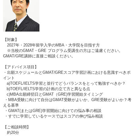
【対象】
2027年・2028年留学入学のMBA・大学院を目指す方
※当校のGMAT・GRE プログラム受講生の方はご遠慮ください。
GMAT/GRE講師に直接ご相談ください。
【アドバイス項目】
・出願スケジュールとGMAT/GREスコア学習計画における意識すべきポ
イント
a)TOEFL/IELTS学習と並行でどうバランスをとって勉強すべきか？
b)TOEFL/IELTS学習の計画の立て方と異なる点
c)MBA出願締切日とGMAT（GRE)学習開始タイミング
・MBA受験に向けて自分はGMAT受験がよいか、GRE受験がよいか？考
える基準
・GMAT(またはGRE)学習開始に向けての悩み事の相談
・すでに学習しているケースではスコアの伸び悩み相談
【ご相談時間】
約20分