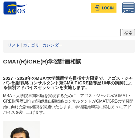
Toggl
navig
リスト
|
カテゴリ
|
カレンダー
GMAT(R)/GRE(R)学習計画相談
2027・2028年
のMBA/大学院留学を目指す方限定
で、アゴス・ジャ
パン出願戦略コンサルタント兼GMAＴ/GRE指導歴10年の講師によ
る個別アドバイスセッションを実施します。
MBA・大学院早期出願を実現するために、アゴス・ジャパンのGMAT・
GRE指導歴10年の講師兼出願戦略コンサルタントがGMAT/GREの学習開
始に向けた計画相談を実施いたします。学習開始時期に悩む方々にアド
バイスを差し上げます。