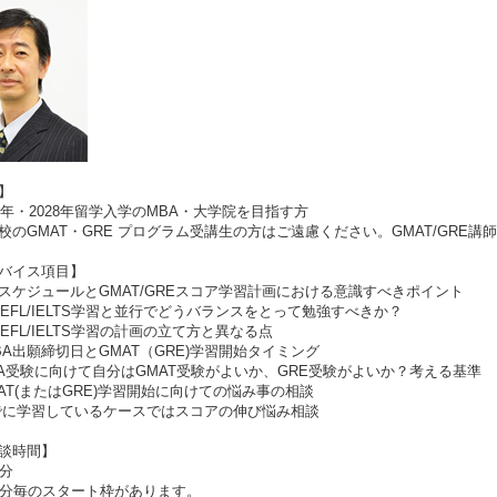
】
7年・2028年留学入学のMBA・大学院を目指す方
のGMAT・GRE プログラム受講生の方はご遠慮ください。GMAT/GRE講
バイス項目】
スケジュールとGMAT/GREスコア学習計画における意識すべきポイント
OEFL/IELTS学習と並行でどうバランスをとって勉強すべきか？
OEFL/IELTS学習の計画の立て方と異なる点
BA出願締切日とGMAT（GRE)学習開始タイミング
A受験に向けて自分はGMAT受験がよいか、GRE受験がよいか？考える基準
AT(またはGRE)学習開始に向けての悩み事の相談
に学習しているケースではスコアの伸び悩み相談
談時間】
分
分毎のスタート枠があります。