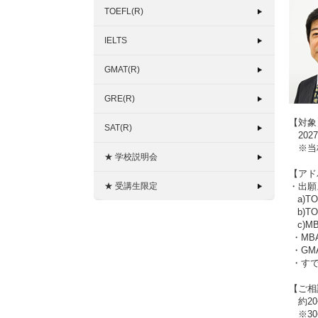
TOEFL(R)
IELTS
GMAT(R)
GRE(R)
【対象
SAT(R)
202
※当校
★ 学校説明会
【アド
★ 受講生限定
・出願
a)T
b)T
c)M
・MB
・GM
・すで
【ご相
約20
※30