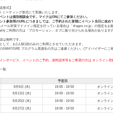
談形式】
m ミーティング形式にて実施いたします。
ントは個別相談会です。マイクはONにてご参加ください。
ト参加用のURLにつきましては、ご予約された皆様にイベント当日に改め
ール対策でドメイン指定を行っている場合は「＠agos.co.jp」の指定をお
ilをご利用の方は「プロモーション」タブに振り分けられる場合があります
談は無料です。
として、お1人様1回のみのご利用とさせていただきます。
のGMAT/GRE プログラム受講生の方はご遠慮ください。(アドバイザーにご
インサービス、イベントのご予約、資料請求等をご希望の方は オンライン登
一覧:
予定日
8月6日 (木)
19:00 - 19:50
オンライ
8月13日 (木)
19:00 - 19:50
オンライ
8月20日 (木)
19:00 - 19:50
オンライ
8月27日 (木)
19:00 - 19:50
オンライ