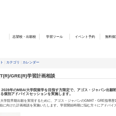
志望校・出願校
学習ツール
イベント予約
無料個
ト
|
カテゴリ
|
カレンダー
T(R)/GRE(R)学習計画相談
・2028年
のMBA/大学院留学を目指す方限定
で、アゴス・ジャパン出願戦
よる個別アドバイスセッションを実施します。
・大学院早期出願を実現するために、アゴス・ジャパンのGMAT・GRE指導歴1
始に向けた計画相談を実施いたします。学習開始時期に悩む方々にアドバイ