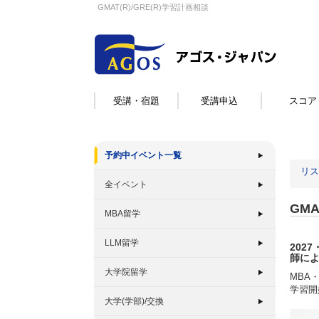
GMAT(R)/GRE(R)学習計画相談
受講・宿題
受講申込
スコア
予約中イベント一覧
リス
全イベント
GMA
MBA留学
LLM留学
2027
師に
大学院留学
MBA
学習開
大学(学部)/交換