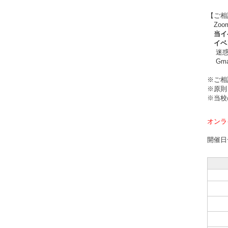
【ご相
Zoo
当イベ
イベン
迷惑メ
Gma
※ご相
※原則
※当校
オンラ
開催日