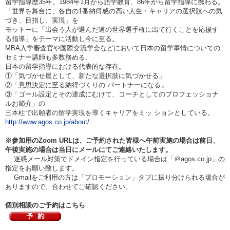
留学指導歴35年。
1984
年1月から語学教育、86年から留学指導に携わる。
「世界を舞台に、各自の1番納得感の高い人生・キャリアの選択肢への気
づき、目指し、実現」を
モットーに「出会う人が選んだ道の世界選手権に出て行くことを応援す
る指導」をテーマに活動し今に至る。
MBA
入学審査官や国際交流学会などにおいて日本の留学事情についての
セミナー講師も多数務める、
日本の留学指導における代表的な存在。
①
「気づかせ屋として、新たな選択肢に気づかせる」
②「意思決定に至る納得づくりの パートナーになる」
③「ゴール設定とその達成にむけて、コーチとしてのプロフェッショナ
ルお節介」の
三本柱で出願者の留学実現を導く
キャリアをミッ ションとしている。
http://www.agos.co.jp/about/
※参加用のZoom URLは、ご予約された皆様へ午前実施の場合は
前日、
午後実施の場合は当日
にメールにてご連絡いたします。
迷惑メール対策でドメイン指定を行っている場合は「＠agos.co.jp」の
指定をお願い致します。
Gmailをご利用の方は「プロモーション」タブに振り分けられる場合が
ありますので、合わせてご確認ください。
個別相談のご予約はこちら