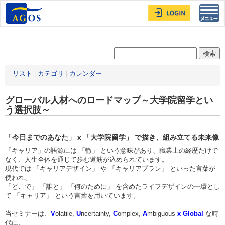
Toggl
navig
リスト
|
カテゴリ
|
カレンダー
グローバル人材へのロードマップ～大学院留学とい
う選択肢～
「今日までのあなた」 x 「大学院留学」 で描き、組み立てる未来像
「キャリア」の語源には 「轍」 という意味があり、職業上の経歴だけで
なく、人生全体を通じて歩む道筋が込められています。
現代では 「キャリアデザイン」 や 「キャリアプラン」 といった言葉が
使われ、
「どこで」 「誰と」 「何のために」 を含めたライフデザインの一環とし
て 「キャリア」 という言葉を用いています。
当セミナーは、
V
olatile,
U
ncertainty,
C
omplex,
A
mbiguous
x
Global
な時
代に、