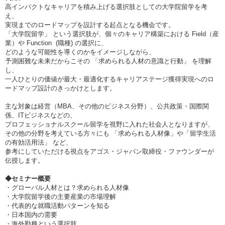
高インパクトなキャリアを積み上げる選択肢としての大学院留学を考
え、
実現までのロードマップを設計する起点となる機会です。
「大学院留学」 という選択肢が、個々のキャリア構築における Field（産
業）や Function (職種) の選択に、
どのような可能性を導くのかをイメージしながら、
予測困難な未来だからこその 「求められる人材の意識と行動」 を理解
し、
一人ひとりの価値が最大・最適化するキャリアステージ獲得実現へのロ
ードマップ設計のきっかけとします。
主な対象は経営（MBA、その他のビジネス分野）、公共政策・国際関
係、ITビジネスなどの、
プロフェッショナルスクール留学を視野に入れた社会人となりますが、
その他の分野を考えている方々にも 「求められる人材像」や「留学生活
の有効活用法」 など、
参考にしていただける視点をアゴス・ジャパン取締役・ファウンダーが
伝授します。
◆
セミナー概要
・グローバル人材とは？求められる人材像
・大学院留学後の主要産業の市場理解
・代表的な就職活動パターンを知る
・日本国内の需要
・海外勤務という選択肢