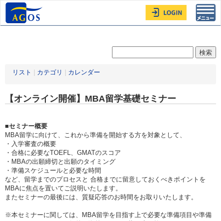
Toggl
navig
リスト
|
カテゴリ
|
カレンダー
【オンライン開催】MBA留学基礎セミナー
■セミナー概要
MBA留学に向けて、これから準備を開始する方を対象として、
・入学審査の概要
・合格に必要なTOEFL、GMATのスコア
・MBAの出願締切と出願のタイミング
・準備スケジュールと必要な時間
など、留学までのプロセスと 合格までに留意しておくべきポイントを
MBAに焦点を置いてご説明いたします。
またセミナーの最後には、質疑応答のお時間をお取りいたします。
※本セミナーに関しては、MBA留学を目指す上で必要な準備項目や準備