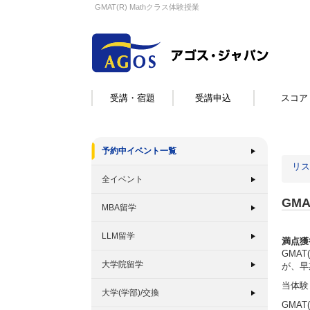
GMAT(R) Mathクラス体験授業
受講・宿題
受講申込
スコア
予約中イベント一覧
リス
全イベント
GMA
MBA留学
LLM留学
満点獲
GMA
大学院留学
が、早
当体験
大学(学部)/交換
GMA