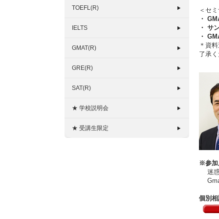
TOEFL(R)
＜セミ
・ GM
・ サ
IELTS
・ G
＊資料
GMAT(R)
了承く
GRE(R)
SAT(R)
★ 学校説明会
★ 受講生限定
※参加
迷惑メ
Gma
個別相