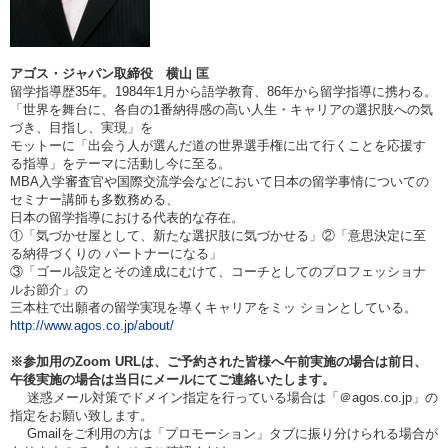
アゴス・ジャパン取締役 横山 匡
留学指導歴35年。
1984
年1月から語学教育、86年から留学指導に携わる。
「世界を舞台に、各自の1番納得感の高い人生・キャリアの選択肢への気
づき、目指し、実現」を
モットーに「出会う人が選んだ道の世界選手権に出て行くことを応援す
る指導」をテーマに活動し今に至る。
MBA
入学審査官や国際交流学会などにおいて日本の留学事情についての
セミナー講師も多数務める、
日本の留学指導における代表的な存在。
①
「気づかせ屋として、新たな選択肢に気づかせる」②「意思決定に至
る納得づくりの パートナーになる」
③「ゴール設定とその達成にむけて、コーチとしてのプロフェッショナ
ルお節介」の
三本柱で出願者の留学実現を導く
キャリアをミッ ションとしている。
http://www.agos.co.jp/about/
※参加用のZoom URLは、ご予約された皆様へ午前実施の場合は
前日、
午後実施の場合は当日
にメールにてご連絡いたします。
迷惑メール対策でドメイン指定を行っている場合は「＠agos.co.jp」の
指定をお願い致します。
Gmailをご利用の方は「プロモーション」タブに振り分けられる場合が