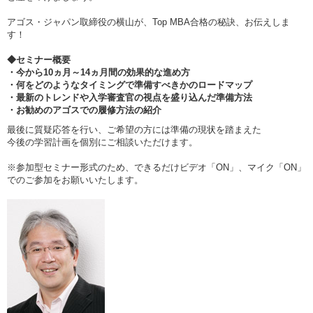
アゴス・ジャパン取締役の横山が、Top MBA合格の秘訣、お伝えしま
す！
◆セミナー概要
・今から10ヵ月～14ヵ月間の効果的な進め方
・何をどのようなタイミングで準備すべきかのロードマップ
・最新のトレンドや入学審査官の視点を盛り込んだ準備方法
・お勧めのアゴスでの履修方法の紹介
最後に質疑応答を行い、ご希望の方には準備の現状を踏まえた
今後の学習計画を個別にご相談いただけます。
※参加型セミナー形式のため、できるだけビデオ「ON」、マイク「ON」
でのご参加をお願いいたします。