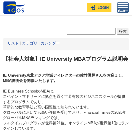
Toggl
navig
リスト
|
カテゴリ
|
カレンダー
【社会人対象】IE University MBAプログラム説明会
IE University
東北アジア地域ディレクターの佐竹優輝さんをお迎えし、
MBA説明会を開催いたします。
IE Business SchoolのMBAは、
スペイン・マドリードに拠点を置く世界有数のビジネススクールが提供
するプログラムであり、
革新的な教育手法と高い国際性で知られています。
グローバルにおいても高い評価を受けており、Financial Timesの2026年
グローバルMBAランキングでは、
フルタイムプログラムが世界第21位、オンラインMBAが世界第1位にラン
クインしています。