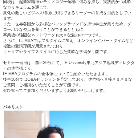
同校は、起業家精神やテクノロジー領域に強みを持ち、実践的かつ柔軟
なカリキュラムを通じて、
変化の激しいビジネス環境に対応できるリーダーの育成を目的としてい
ます。
また、世界各国から多様なバックグラウンドを持つ学生が集うため、グ
ローバルな視点を養うことができるとともに、
卒業後の強固なネットワークも大きな魅力の一つです。
さらに、IE MBAではフルタイムに加え、オンラインやパートタイムなど
複数の受講形態が用意されており、
キャリアやライフスタイルに応じた柔軟な学習が可能です。
セミナー当日は、前半30分にて、IE University東北アジア地域ディレクタ
ーの佐竹様より、
IE MBAプログラムの全体像についてご紹介いただきます。
後半30分ではQ&Aセッションを予定しており、佐竹様へ直接さまざまな
ご質問・ご相談をいただくことが可能です。
ぜひ奮ってご参加くださいますようお願い申し上げます。
パネリスト