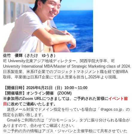
佐竹 優輝（さたけ ゆうき）
IE University北東アジア地域ディレクター。関西学院大学卒、IE
University International MBA/Master of Strategic Marketing class of 2024.
日系製造業、米系IT企業でのプロジェクトマネジメント職を経て後MBA
取得。卒業後は日系IT企業にて法人営業を担当し2025年より現職。
【開催日時】2026年6月21日（日）10:00～11:00
【開催場所】オンライン開催 (ZOOM)
※参加用のZoom URLにつきましては、ご予約された皆様に
イベント前
日
に改めてご連絡いたします。
迷惑メール対策でドメイン指定を行っている場合は「＠agos.co.jp」の
指定をお願い致します。
Gmailをご利用の方は「プロモーション」タブに振り分けられる場合が
ありますので、合わせてご確認ください。
※ご予約の方の情報はアゴス・ジャパンと主催学校にて共有させていた