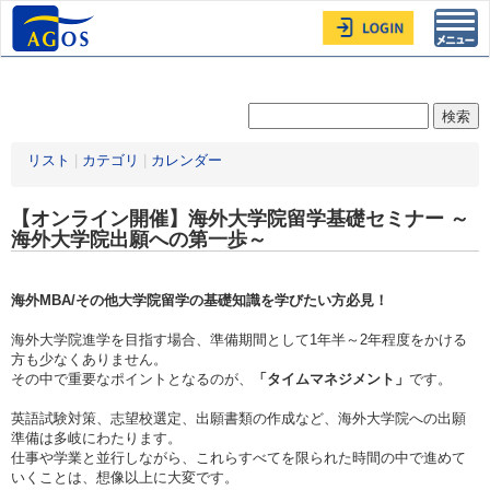
Toggl
navig
リスト
|
カテゴリ
|
カレンダー
【オンライン開催】海外大学院留学基礎セミナー ～
海外大学院出願への第一歩～
海外MBA/その他大学院留学の基礎知識を学びたい方必見！
海外大学院進学を目指す場合、準備期間として1年半～2年程度をかける
方も少なくありません。
その中で重要なポイントとなるのが、
「タイムマネジメント」
です。
英語試験対策、志望校選定、出願書類の作成など、海外大学院への出願
準備は多岐にわたります。
仕事や学業と並行しながら、これらすべてを限られた時間の中で進めて
いくことは、想像以上に大変です。