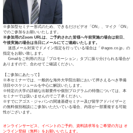
※参加型セミナー形式のため、できるだけビデオ「ON」、マイク「ON」
でのご参加をお願いいたします。
※参加用のZoom URLは、ご予約された皆様へ午前実施の場合は前日、
午後実施の場合は当日にメールにてご連絡いたします。
迷惑メール対策でドメイン指定を行っている場合は「＠agos.co.jp」の
指定をお願い致します。
Gmailをご利用の方は「プロモーション」タブに振り分けられる場合が
ありますので、合わせてご確認ください。
【ご参加にあたって】
※本セミナーでは、一般的な海外大学院出願において押さえるべき準備
項目やスケジュールを中心に解説いたします。
※特定の大学の詳細な出願要件や個別プログラムの特徴については、本
セミナーでは扱いませんのでご了承ください。
※すでにアゴス・ジャパンの関連基礎セミナー及び留学アドバイザーと
の無料個別相談にご参加いただいている場合、内容が一部重複する可能
性がございます。
オンラインサービス、イベントのご予約、資料請求等をご希望の方は オ
ンライン登録（無料）をお願いいたします。