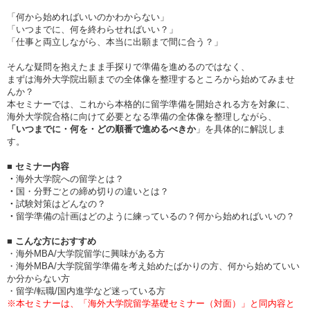
「何から始めればいいのかわからない」
「いつまでに、何を終わらせればいい？」
「仕事と両立しながら、本当に出願まで間に合う？」
そんな疑問を抱えたまま手探りで準備を進めるのではなく、
まずは海外大学院出願までの全体像を整理するところから始めてみませ
んか？
本セミナーでは、これから本格的に留学準備を開始される方を対象に、
海外大学院合格に向けて必要となる準備の全体像を整理しながら、
「いつまでに・何を・どの順番で進めるべきか
」を具体的に解説しま
す。
■ セミナー内容
・
海外大学院への留学とは？
・
国・分野ごとの締め切りの違いとは？
・
試験対策はどんなの？
・
留学準備の計画はどのように練っているの？何から始めればいいの？
■ こんな方におすすめ
・海外MBA/大学院留学に興味がある方
・海外MBA/大学院留学準備を考え始めたばかりの方、何から始めていい
か分からない方
・留学/転職/国内進学など迷っている方
※本セミナーは、「海外大学院留学基礎セミナー（対面）」と同内容と