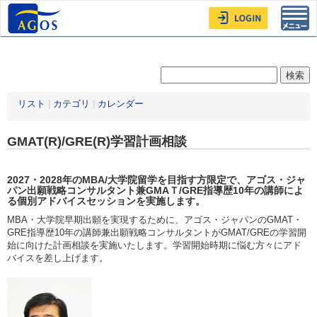
Toggl
navig
リスト
|
カテゴリ
|
カレンダー
GMAT(R)/GRE(R)学習計画相談
2027・2028年
のMBA/大学院留学を目指す方限定
で、アゴス・ジャ
パン出願戦略コンサルタント兼GMAＴ/GRE指導歴10年の講師によ
る個別アドバイスセッションを実施します。
MBA・大学院早期出願を実現するために、アゴス・ジャパンのGMAT・
GRE指導歴10年の講師兼出願戦略コンサルタントがGMAT/GREの学習開
始に向けた計画相談を実施いたします。学習開始時期に悩む方々にアド
バイスを差し上げます。