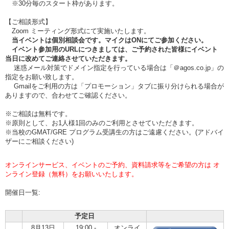
※30分毎のスタート枠があります。
【ご相談形式】
Zoom ミーティング形式にて実施いたします。
当イベントは個別相談会です。マイクはONにてご参加ください。
イベント参加用のURLにつきましては、ご予約された皆様にイベント
当日に改めてご連絡させていただきます。
迷惑メール対策でドメイン指定を行っている場合は「＠agos.co.jp」の
指定をお願い致します。
Gmailをご利用の方は「プロモーション」タブに振り分けられる場合が
ありますので、合わせてご確認ください。
※ご相談は無料です。
※原則として、お1人様1回のみのご利用とさせていただきます。
※当校のGMAT/GRE プログラム受講生の方はご遠慮ください。(アドバイ
ザーにご相談ください)
オンラインサービス、イベントのご予約、資料請求等をご希望の方は オ
ンライン登録（無料）をお願いいたします。
開催日一覧:
予定日
8月13日
19:00 -
オンライ