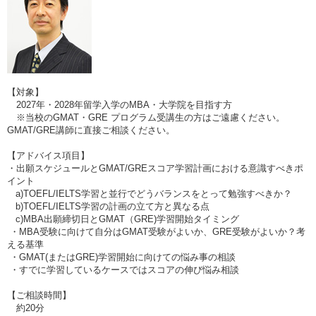
【対象】
2027年・2028年留学入学のMBA・大学院を目指す方
※当校のGMAT・GRE プログラム受講生の方はご遠慮ください。
GMAT/GRE講師に直接ご相談ください。
【アドバイス項目】
・出願スケジュールとGMAT/GREスコア学習計画における意識すべきポ
イント
a)TOEFL/IELTS学習と並行でどうバランスをとって勉強すべきか？
b)TOEFL/IELTS学習の計画の立て方と異なる点
c)MBA出願締切日とGMAT（GRE)学習開始タイミング
・MBA受験に向けて自分はGMAT受験がよいか、GRE受験がよいか？考
える基準
・GMAT(またはGRE)学習開始に向けての悩み事の相談
・すでに学習しているケースではスコアの伸び悩み相談
【ご相談時間】
約20分