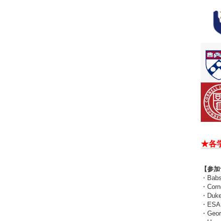
★各
【参加
・Babso
・Corne
・Duke 
・ESAD
・Georg