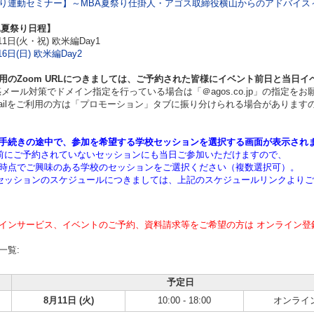
り連動セミナー】～MBA夏祭り仕掛人・アゴス取締役横山からのアドバイス～
A夏祭り日程】
11日(火・祝) 欧米編Day1
6日(日) 欧米編Day2
用のZoom URLにつきましては、ご予約された皆様にイベント前日と当日
ール対策でドメイン指定を行っている場合は「＠agos.co.jp」の指定をお
ilをご利用の方は「プロモーション」タブに振り分けられる場合があります
手続きの途中で、参加を希望する学校セッションを選択する画面が表示され
にご予約されていないセッションにも当日ご参加いただけますので、
点でご興味のある学校のセッションをご選択ください（複数選択可）。
ッションのスケジュールにつきましては、上記のスケジュールリンクよりご
インサービス、イベントのご予約、資料請求等をご希望の方は オンライン登
一覧:
予定日
8月11日 (火)
10:00 - 18:00
オンライ