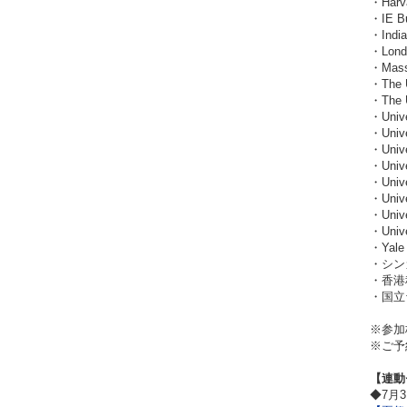
・Harva
・IE Bu
・India
・Londo
・Massa
・The U
・The U
・Unive
・Unive
・Unive
・Unive
・Unive
・Unive
・Unive
・Unive
・Yale 
・シンガポ
・香港科技
・国立台湾
※参加
※ご予
【連動
◆7月3