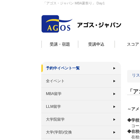
「アゴス・ジャパン MBA夏祭り」 Day1
受講・宿題
受講申込
スコア
予約中イベント一覧
リス
全イベント
「ア
MBA留学
LLM留学
～アメ
大学院留学
◆学校
コース
◆在校
大学(学部)/交換
在校生