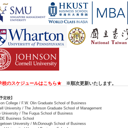
学校のスケジュールはこちら★
※
順次更新いたします。
予定校】
n College / F.W. Olin Graduate School of Business
ll University / The Johnson Graduate School of Management
University / The Fuqua School of Business
E Business School
etown University / McDonough School of Business