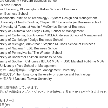
rd University / Harvard Business School
siness School
na University, Bloomington / Kelley School of Business
n Business School
chusetts Institute of Technology / System Design and Management
niversity of North Carolina, Chapel Hill / Kenan-Flagler Business school
niversity of Texas at Austin / McCombs School of Business
rsity of California San Diego / Rady School of Management
rsity of California, Los Angeles / UCLA Anderson School of Management
rsity of Cambridge / Judge Business School
rsity of Michigan, Ann Arbor / Stephen M. Ross School of Business
rsity of Navarra / IESE Business School
rsity of Pennsylvania / The Wharton School
rsity of Rochester / Simon Business School
rsity of Southern California / IBEAR MBA ・ USC Marshall Full-time MBA
University / Yale School of Management
ール経営大学 / Singapore Management University
大学／The Hong Kong University of Science and Technology
大学 / National Taiwan University
校は随時更新していきます。
約の方の情報はアゴス・ジャパンと参加校にて共有させていただきますので
セミナー】
1日(金)