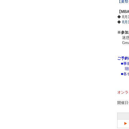
【夏祭
【MB
◆ 8月
◆
8月1
※参加
迷惑メ
Gma
ご予約
■事前
現時
■各セ
オンラ
開催日