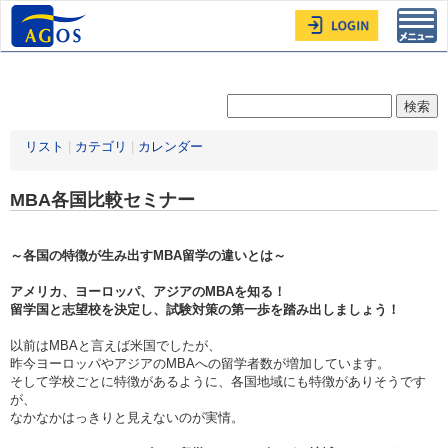
Toggl
navig
リスト
|
カテゴリ
|
カレンダー
MBA各国比較セミナー
～各国の特徴が生み出すMBA留学の違いとは～
アメリカ、ヨーロッパ、アジアのMBAを知る！
留学国と志望校を決定し、試験対策の第一歩を踏み出しましょう！
以前はMBAと言えば米国でしたが、
昨今ヨーロッパやアジアのMBAへの留学者数が増加しています。
そして学校ごとに特徴があるように、各国地域にも特徴がありそうです
が、
なかなかはっきりと見えないのが実情。