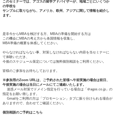
このセミナーでは、アゴスの留学アドバイザーが、地域ごとにいくつか
の学校を
サンプルに取りながら、アメリカ、欧州、アジアに関して情報を紹介し
ます。
是非今からMBAを検討する方、MBAの準備を開始する方は
この機会にMBAの考え方から各国情報を収集し、
MBA準備の概要を体感してください。
やらなければならない事、対策しなければならない内容を当セミナーに
て体験いただき、
今後のスケジュール策定については無料個別相談をご利用ください。
皆様のご参加をお待ちしております。
※参加用のZoom URLは、ご予約された皆様へ午前実施の場合は
前日、
午後実施の場合は当日
にメールにてご連絡いたします。
迷惑メール対策でドメイン指定を行っている場合は「＠agos.co.jp」の
指定をお願い致します。
Gmailをご利用の方は「プロモーション」タブに振り分けられる場合が
ありますので、合わせてご確認ください。
個別相談のご予約はこちら